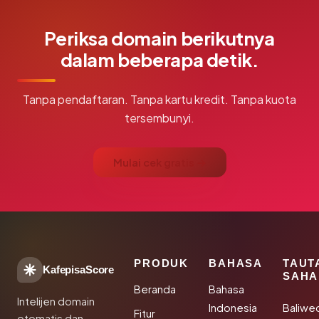
Periksa domain berikutnya
dalam beberapa detik.
Tanpa pendaftaran. Tanpa kartu kredit. Tanpa kuota
tersembunyi.
Mulai cek gratis →
PRODUK
BAHASA
TAUT
KafepisaScore
SAHA
Beranda
Bahasa
Intelijen domain
Indonesia
Baliwe
Fitur
otomatis dan