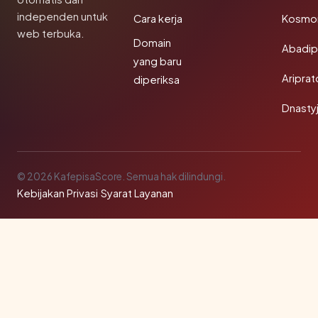
independen untuk
Cara kerja
Kosmon
web terbuka.
Domain
Abadi
yang baru
Aripra
diperiksa
Dnasty
© 2026 KafepisaScore. Semua hak dilindungi.
Kebijakan Privasi
·
Syarat Layanan