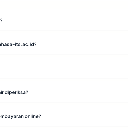
d?
hasa-its.ac.id?
ir diperiksa?
embayaran online?