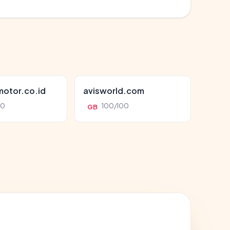
otor.co.id
avisworld.com
00
100/100
GB