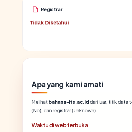
Registrar
Tidak Diketahui
Apa yang kami amati
Melihat
bahasa-its.ac.id
dari luar, titik da
(No), dan registrar (Unknown).
Waktu di web terbuka