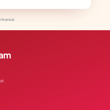
 finansial.
lam
yi.