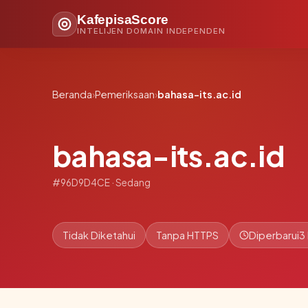
KafepisaScore
INTELIJEN DOMAIN INDEPENDEN
Beranda
›
Pemeriksaan
›
bahasa-its.ac.id
bahasa-its.ac.id
#96D9D4CE · Sedang
Tidak Diketahui
Tanpa HTTPS
Diperbarui
3