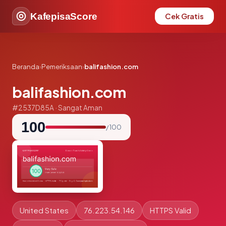
KafepisaScore
Cek Gratis
Beranda
›
Pemeriksaan
›
balifashion.com
balifashion.com
#2537D85A · Sangat Aman
100
/ 100
United States
76.223.54.146
HTTPS Valid