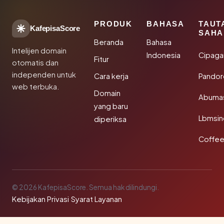
PRODUK
BAHASA
TAUT
KafepisaScore
SAHA
Beranda
Bahasa
Intelijen domain
Indonesia
Cipaga
Fitur
otomatis dan
independen untuk
Cara kerja
Pandor
web terbuka.
Domain
Abuma
yang baru
Lbmsin
diperiksa
Coffee
© 2026 KafepisaScore. Semua hak dilindungi.
Kebijakan Privasi
·
Syarat Layanan