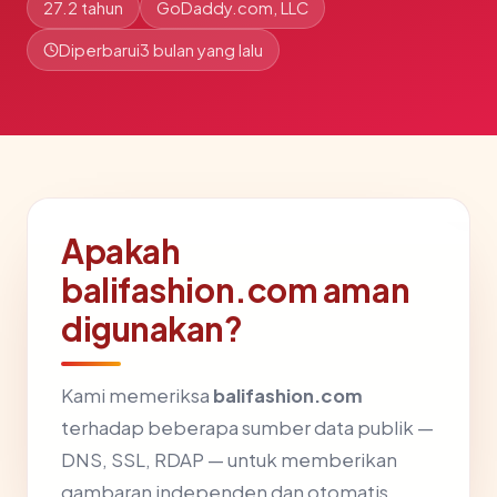
27.2 tahun
GoDaddy.com, LLC
Diperbarui
3 bulan yang lalu
Apakah
balifashion.com aman
digunakan?
Kami memeriksa
balifashion.com
terhadap beberapa sumber data publik —
DNS, SSL, RDAP — untuk memberikan
gambaran independen dan otomatis.