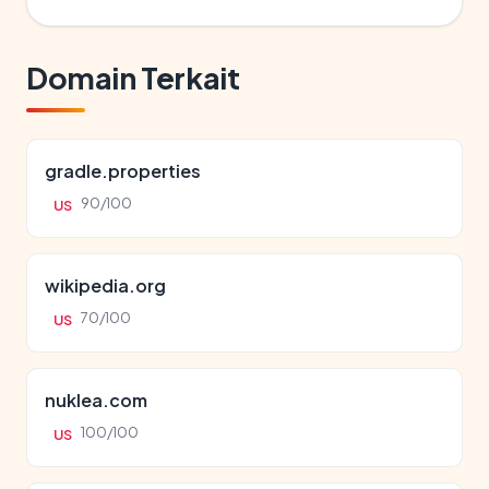
Domain Terkait
gradle.properties
90/100
US
wikipedia.org
70/100
US
nuklea.com
100/100
US