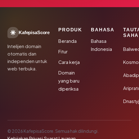
PRODUK
BAHASA
TAUT
KafepisaScore
SAHA
Beranda
Bahasa
Intelijen domain
Indonesia
Baliwe
Fitur
otomatis dan
independen untuk
Cara kerja
Kosmon
web terbuka.
Domain
Abadi
yang baru
Aripra
diperiksa
Dnasty
© 2026 KafepisaScore. Semua hak dilindungi.
Kebijakan Privasi
·
Syarat Layanan