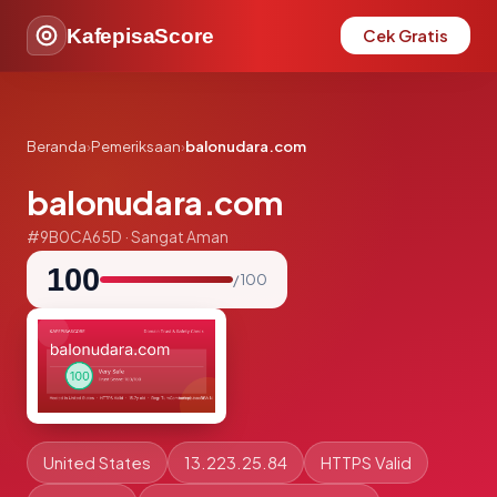
KafepisaScore
Cek Gratis
Beranda
›
Pemeriksaan
›
balonudara.com
balonudara.com
#9B0CA65D · Sangat Aman
100
/ 100
United States
13.223.25.84
HTTPS Valid