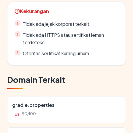
Kekurangan
Tidak ada jejak korporat terkait
Tidak ada HTTPS atau sertifikat lemah
terdeteksi
Otoritas sertifikat kurang umum
Domain Terkait
gradle.properties
90/100
US