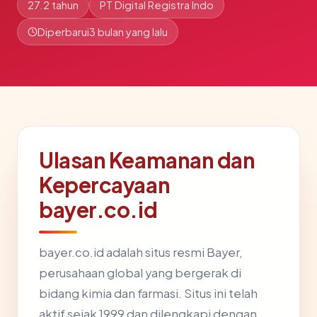
27.2 tahun
PT Digital Registra Indo
Diperbarui
3 bulan yang lalu
Ulasan Keamanan dan
Kepercayaan
bayer.co.id
bayer.co.id adalah situs resmi Bayer,
perusahaan global yang bergerak di
bidang kimia dan farmasi. Situs ini telah
aktif sejak 1999 dan dilengkapi dengan