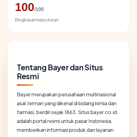
100
/100
Ringkasan keputusan
Tentang Bayer dan Situs
Resmi
Bayer merupakan perusahaan multinasional
asal Jerman yang dikenal di bidang kimia dan
farmasi, berdiri sejak 1863. Situs bayer.co.id
adalah portal resmi untuk pasar Indonesia,
memberikan informasi produk dan layanan