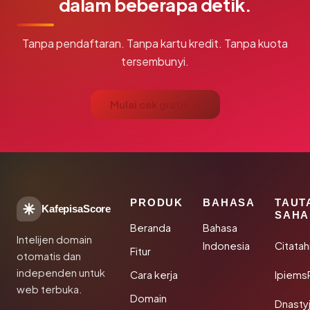
dalam beberapa detik.
Tanpa pendaftaran. Tanpa kartu kredit. Tanpa kuota
tersembunyi.
Mulai cek gratis →
PRODUK
BAHASA
TAUT
KafepisaScore
SAHA
Beranda
Bahasa
Intelijen domain
Indonesia
Citata
Fitur
otomatis dan
independen untuk
Cara kerja
Ipiems
web terbuka.
Domain
Dnasty