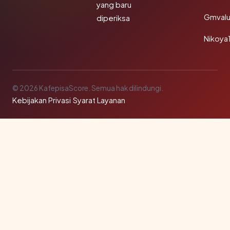
yang baru
Gmval
diperiksa
Nikoya
© 2026 KafepisaScore. Semua hak dilindungi.
Kebijakan Privasi
·
Syarat Layanan