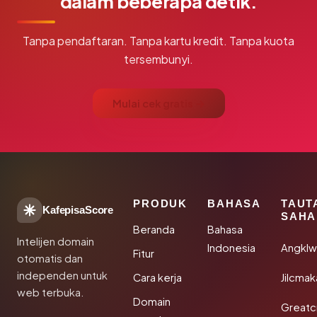
dalam beberapa detik.
Tanpa pendaftaran. Tanpa kartu kredit. Tanpa kuota
tersembunyi.
Mulai cek gratis →
PRODUK
BAHASA
TAUT
KafepisaScore
SAHA
Beranda
Bahasa
Intelijen domain
Indonesia
Angkl
Fitur
otomatis dan
independen untuk
Cara kerja
Jilcmak
web terbuka.
Domain
Greatc