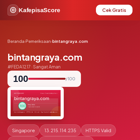
KafepisaScore
Cek Gratis
Beranda
›
Pemeriksaan
›
bintangraya.com
bintangraya.com
#FEDA1217 · Sangat Aman
100
/ 100
Singapore
13.215.114.235
HTTPS Valid