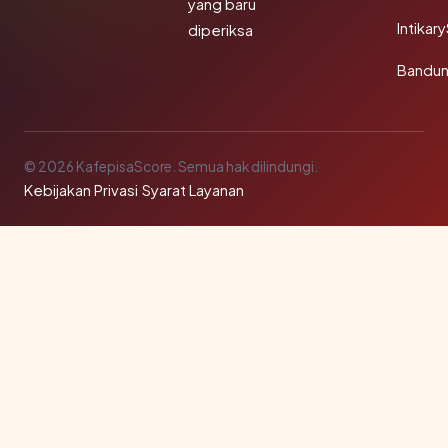
yang baru
Intikar
diperiksa
Bandu
© 2026 KafepisaScore. Semua hak dilindungi.
Kebijakan Privasi
·
Syarat Layanan