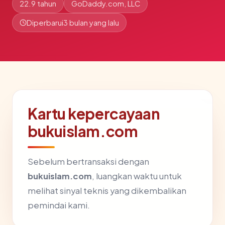
22.9 tahun
GoDaddy.com, LLC
Diperbarui
3 bulan yang lalu
Kartu kepercayaan
bukuislam.com
Sebelum bertransaksi dengan
bukuislam.com
, luangkan waktu untuk
melihat sinyal teknis yang dikembalikan
pemindai kami.