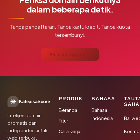
dalam beberapa detik.
Tanpa pendaftaran. Tanpa kartu kredit. Tanpa kuota
tersembunyi.
Mulai cek gratis →
PRODUK
BAHASA
TAUT
KafepisaScore
SAHA
Beranda
Bahasa
Intelijen domain
Indonesia
Baliwe
Fitur
otomatis dan
independen untuk
Cara kerja
Kosmon
web terbuka.