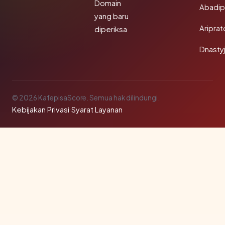
Domain
Abadi
yang baru
Aripra
diperiksa
Dnasty
© 2026 KafepisaScore. Semua hak dilindungi.
Kebijakan Privasi
·
Syarat Layanan