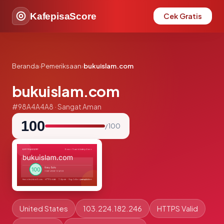
KafepisaScore
Cek Gratis
Beranda
›
Pemeriksaan
›
bukuislam.com
bukuislam.com
#98A4A4A8 · Sangat Aman
100
/ 100
United States
103.224.182.246
HTTPS Valid