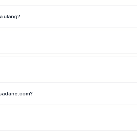
a ulang?
cisadane.com?