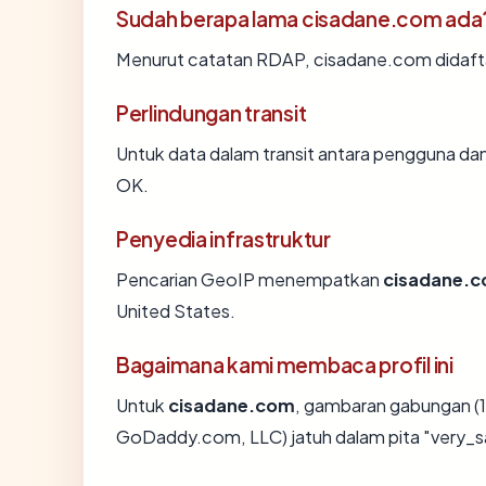
Sudah berapa lama cisadane.com ada
Menurut catatan RDAP, cisadane.com didaftar
Perlindungan transit
Untuk data dalam transit antara pengguna d
OK.
Penyedia infrastruktur
Pencarian GeoIP menempatkan
cisadane.
United States.
Bagaimana kami membaca profil ini
Untuk
cisadane.com
, gambaran gabungan (1
GoDaddy.com, LLC) jatuh dalam pita "very_s