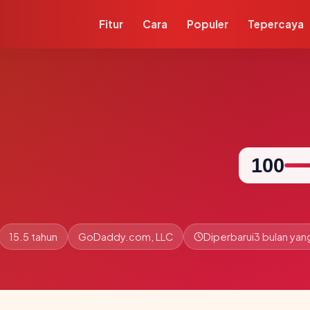
Fitur
Cara
Populer
Tepercaya
100
15.5 tahun
GoDaddy.com, LLC
Diperbarui
3 bulan yang