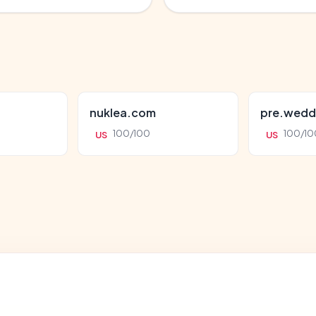
nuklea.com
pre.wedd
100/100
100/10
US
US