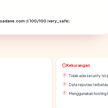
isadane.com
di
100/100
(
very_safe
).
Kekurangan
Tidak ada security.txt 
Data reputasi terbata
Menggunakan hosting 