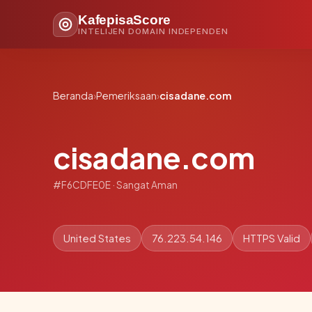
KafepisaScore
INTELIJEN DOMAIN INDEPENDEN
Beranda
›
Pemeriksaan
›
cisadane.com
cisadane.com
#F6CDFE0E · Sangat Aman
United States
76.223.54.146
HTTPS Valid