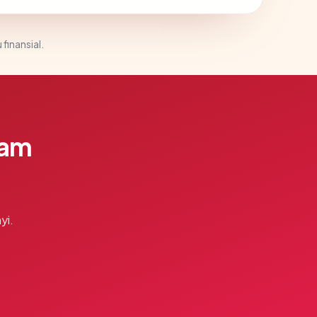
 finansial.
lam
yi.