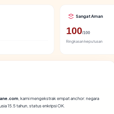
Sangat Aman
100
/100
Ringkasan keputusan
dane.com
, kami mengekstrak empat anchor: negara
ia 15.5 tahun, status enkripsi OK.