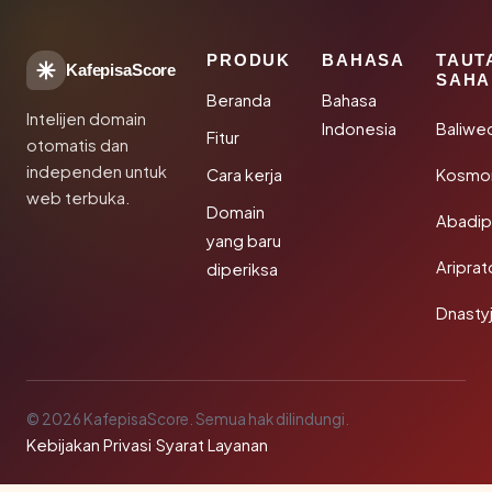
PRODUK
BAHASA
TAUT
KafepisaScore
SAHA
Beranda
Bahasa
Intelijen domain
Indonesia
Baliwe
Fitur
otomatis dan
independen untuk
Cara kerja
Kosmon
web terbuka.
Domain
Abadi
yang baru
Aripra
diperiksa
Dnasty
© 2026 KafepisaScore. Semua hak dilindungi.
Kebijakan Privasi
·
Syarat Layanan