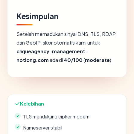
Kesimpulan
Setelah memadukan sinyal DNS, TLS, RDAP,
dan GeoIP, skor otomatis kami untuk
cliqueagency-management-
notlong.com
ada di
40/100
(
moderate
).
Kelebihan
TLS mendukung cipher modern
Nameserver stabil