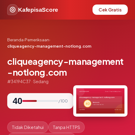
KafepisaScore
Cek Gratis
Beranda
›
Pemeriksaan
›
cliqueagency-management-notlong.com
cliqueagency-management
-notlong.com
#34194C37 · Sedang
40
/ 100
Tidak Diketahui
Tanpa HTTPS