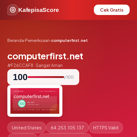
KafepisaScore
Cek Gratis
Beranda
›
Pemeriksaan
›
computerfirst.net
computerfirst.net
#F26CCAF8 · Sangat Aman
100
/ 100
United States
64.253.105.137
HTTPS Valid