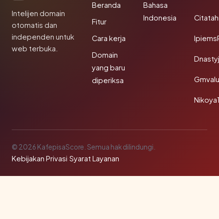
Beranda
Bahasa
Intelijen domain
Indonesia
Citata
Fitur
otomatis dan
independen untuk
Cara kerja
Ipiems
web terbuka.
Domain
Dnasty
yang baru
Gmval
diperiksa
Nikoya
© 2026 KafepisaScore. Semua hak dilindungi.
Kebijakan Privasi
·
Syarat Layanan