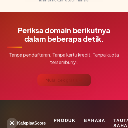
Periksa domain berikutnya
dalam beberapa detik.
Tanpa pendaftaran. Tanpa kartu kredit. Tanpa kuota
tersembunyi.
Mulai cek gratis →
PRODUK
BAHASA
TAUT
KafepisaScore
SAHA