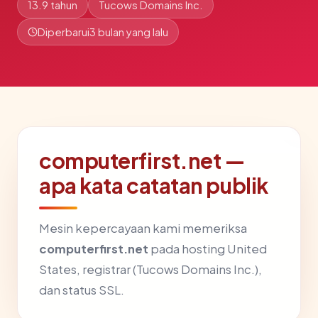
13.9 tahun
Tucows Domains Inc.
Diperbarui
3 bulan yang lalu
computerfirst.net —
apa kata catatan publik
Mesin kepercayaan kami memeriksa
computerfirst.net
pada hosting United
States, registrar (Tucows Domains Inc.),
dan status SSL.