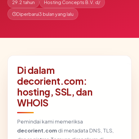
29.2 tahun
Hosting Concepts B.V. d/
Diperbarui
3 bulan yang lalu
Di dalam
decorient.com:
hosting, SSL, dan
WHOIS
Pemindai kami memeriksa
decorient.com
di metadata DNS, TLS,