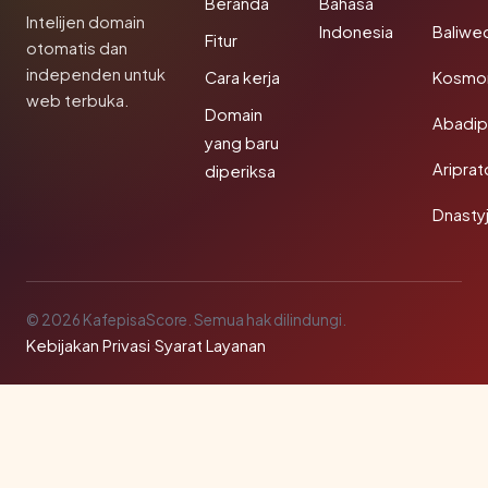
Beranda
Bahasa
Intelijen domain
Indonesia
Baliwe
Fitur
otomatis dan
independen untuk
Cara kerja
Kosmon
web terbuka.
Domain
Abadi
yang baru
Aripra
diperiksa
Dnasty
© 2026 KafepisaScore. Semua hak dilindungi.
Kebijakan Privasi
·
Syarat Layanan