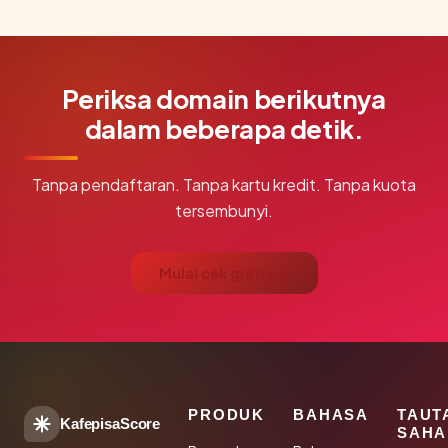
Periksa domain berikutnya
dalam beberapa detik.
Tanpa pendaftaran. Tanpa kartu kredit. Tanpa kuota
tersembunyi.
Mulai cek gratis →
PRODUK
BAHASA
TAUT
KafepisaScore
SAHA