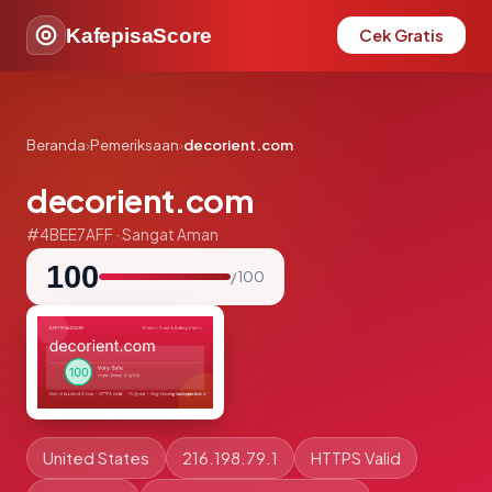
KafepisaScore
Cek Gratis
Beranda
›
Pemeriksaan
›
decorient.com
decorient.com
#4BEE7AFF · Sangat Aman
100
/ 100
United States
216.198.79.1
HTTPS Valid