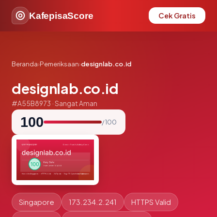
KafepisaScore
Cek Gratis
Beranda
›
Pemeriksaan
›
designlab.co.id
designlab.co.id
#A55B8973 · Sangat Aman
100
/ 100
Singapore
173.234.2.241
HTTPS Valid