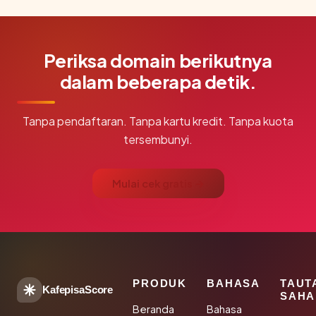
Periksa domain berikutnya
dalam beberapa detik.
Tanpa pendaftaran. Tanpa kartu kredit. Tanpa kuota
tersembunyi.
Mulai cek gratis →
PRODUK
BAHASA
TAUT
KafepisaScore
SAHA
Beranda
Bahasa