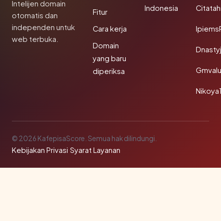
Intelijen domain
Indonesia
Citata
Fitur
otomatis dan
independen untuk
Cara kerja
Ipiems
web terbuka.
Domain
Dnasty
yang baru
Gmval
diperiksa
Nikoya
© 2026 KafepisaScore. Semua hak dilindungi.
Kebijakan Privasi
·
Syarat Layanan