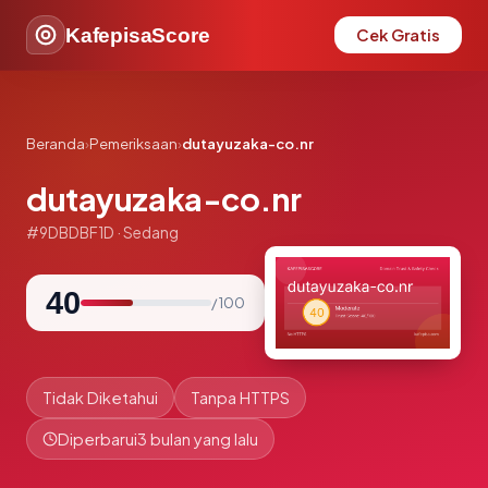
KafepisaScore
Cek Gratis
Beranda
›
Pemeriksaan
›
dutayuzaka-co.nr
dutayuzaka-co.nr
#9DBDBF1D · Sedang
40
/ 100
Tidak Diketahui
Tanpa HTTPS
Diperbarui
3 bulan yang lalu