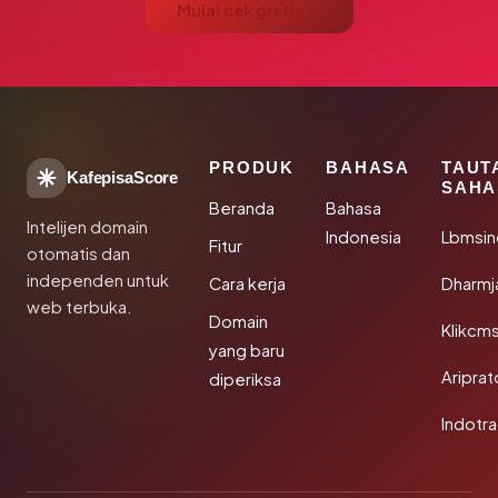
Mulai cek gratis →
PRODUK
BAHASA
TAUT
KafepisaScore
SAHA
Beranda
Bahasa
Intelijen domain
Indonesia
Lbmsin
Fitur
otomatis dan
independen untuk
Cara kerja
Dharmj
web terbuka.
Domain
Klikcm
yang baru
Aripra
diperiksa
Indotra