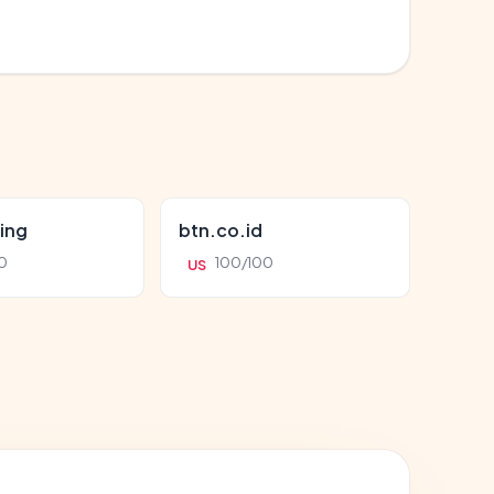
ing
btn.co.id
0
100/100
US