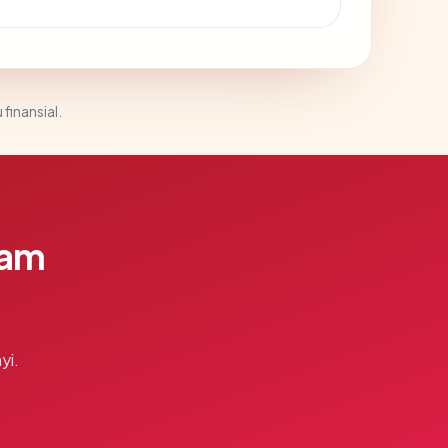
 finansial.
lam
yi.