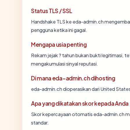
Status TLS / SSL
Handshake TLS ke eda-admin.ch mengembal
pengguna ketika ini gagal.
Mengapa usia penting
Rekam jejak ? tahun bukan bukti legitimasi, te
mengakumulasi sinyal reputasi.
Di mana eda-admin.ch dihosting
eda-admin.ch dioperasikan dari United State
Apa yang dikatakan skor kepada Anda
Skor kepercayaan otomatis eda-admin.ch men
standar.