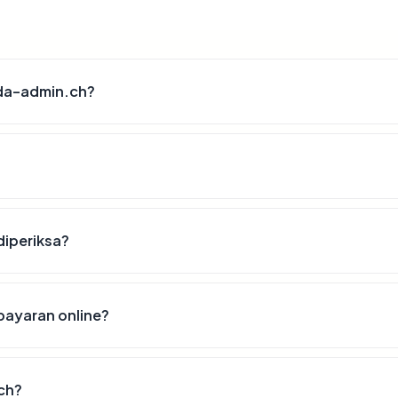
eda-admin.ch?
diperiksa?
ayaran online?
ch?