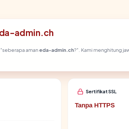
 eda-admin.ch
h "seberapa aman
eda-admin.ch
?". Kami menghitung j
Sertifikat SSL
Tanpa HTTPS