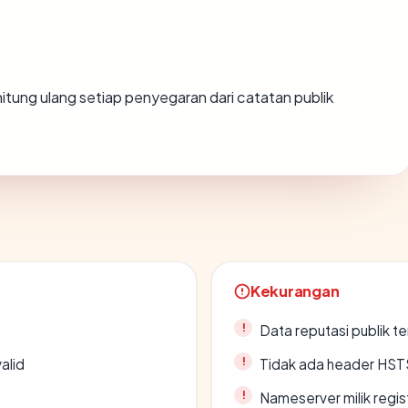
dihitung ulang setiap penyegaran dari catatan publik
Kekurangan
Data reputasi publik t
alid
Tidak ada header HST
Nameserver milik regi