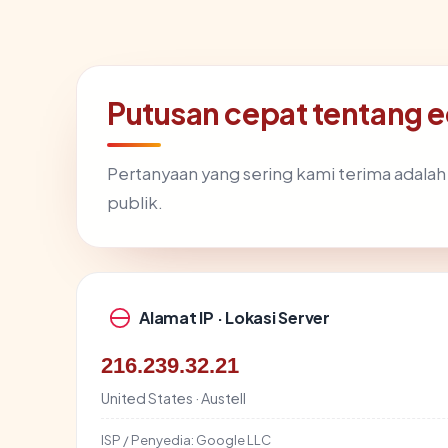
Putusan cepat tentang
Pertanyaan yang sering kami terima adala
publik.
Alamat IP · Lokasi Server
216.239.32.21
United States · Austell
ISP / Penyedia:
Google LLC