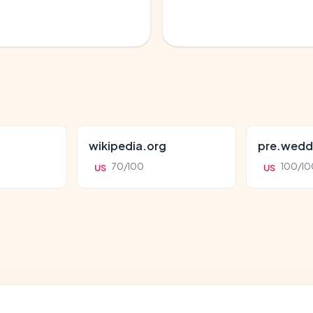
wikipedia.org
pre.wedd
70/100
100/10
US
US