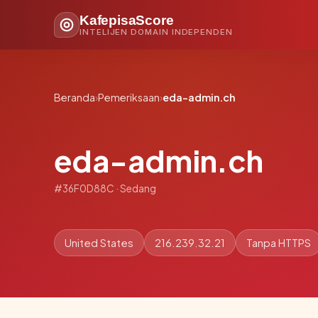
KafepisaScore
INTELIJEN DOMAIN INDEPENDEN
Beranda
›
Pemeriksaan
›
eda-admin.ch
eda-admin.ch
#36F0D88C · Sedang
United States
216.239.32.21
Tanpa HTTPS