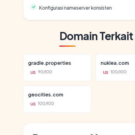
Konfigurasi nameserver konsisten
Domain Terkait
gradle.properties
nuklea.com
90/100
100/100
US
US
geocities.com
100/100
US