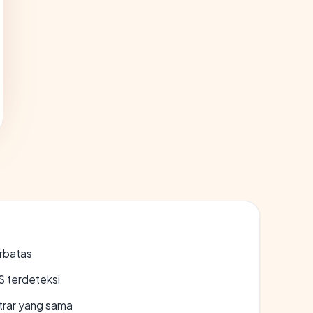
erbatas
S terdeteksi
strar yang sama