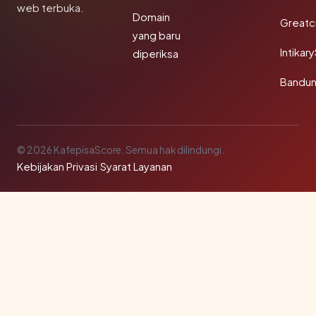
web terbuka.
Domain
Greatc
yang baru
Intikar
diperiksa
Bandu
© 2026 KafepisaScore. Semua hak dilindungi.
Kebijakan Privasi
·
Syarat Layanan