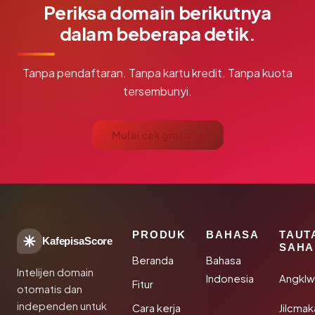
Periksa domain berikutnya
dalam beberapa detik.
Tanpa pendaftaran. Tanpa kartu kredit. Tanpa kuota
tersembunyi.
Mulai cek gratis →
PRODUK
BAHASA
TAUT
KafepisaScore
SAHA
Beranda
Bahasa
Intelijen domain
Indonesia
Angkl
Fitur
otomatis dan
independen untuk
Cara kerja
Jilcmak