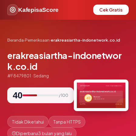
KafepisaScore
Cek Gratis
Beranda
›
Pemeriksaan
›
erakreasiartha-indonetwork.co.id
erakreasiartha-indonetwor
k.co.id
#F8479801 · Sedang
40
/ 100
Tidak Diketahui
Tanpa HTTPS
Diperbarui
3 bulan yang lalu