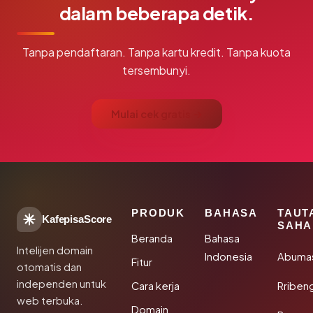
dalam beberapa detik.
Tanpa pendaftaran. Tanpa kartu kredit. Tanpa kuota
tersembunyi.
Mulai cek gratis →
PRODUK
BAHASA
TAUT
KafepisaScore
SAHA
Beranda
Bahasa
Intelijen domain
Indonesia
Abuma
Fitur
otomatis dan
independen untuk
Cara kerja
Rriben
web terbuka.
Domain