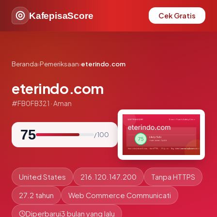
KafepisaScore
Cek Gratis
Beranda
›
Pemeriksaan
›
eterindo.com
eterindo.com
#FB0FB321 · Aman
75
/ 100
United States
216.120.147.200
Tanpa HTTPS
27.2 tahun
Web Commerce Communicati
Diperbarui
3 bulan yang lalu