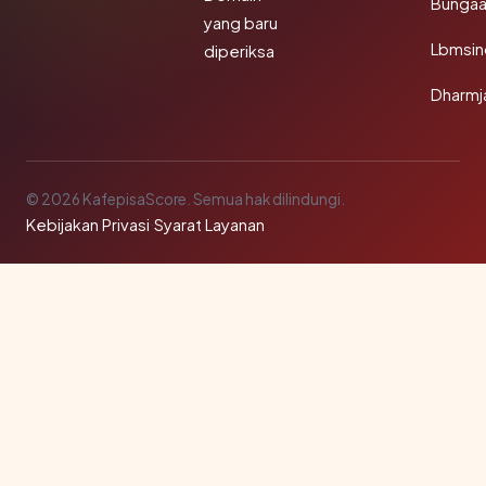
Bunga
yang baru
Lbmsin
diperiksa
Dharmj
© 2026 KafepisaScore. Semua hak dilindungi.
Kebijakan Privasi
·
Syarat Layanan