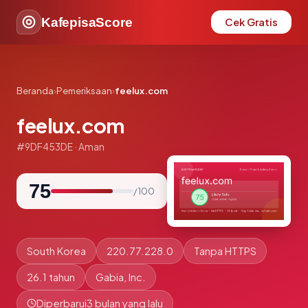
KafepisaScore
Cek Gratis
Beranda
›
Pemeriksaan
›
feelux.com
feelux.com
#9DF453DE · Aman
75
/ 100
South Korea
220.77.228.0
Tanpa HTTPS
26.1 tahun
Gabia, Inc.
Diperbarui
3 bulan yang lalu