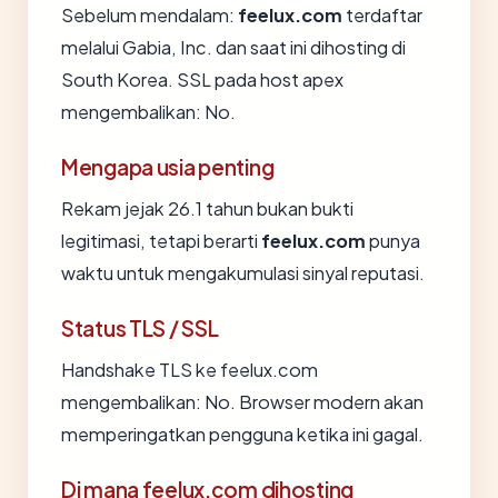
Sebelum mendalam:
feelux.com
terdaftar
melalui Gabia, Inc. dan saat ini dihosting di
South Korea. SSL pada host apex
mengembalikan: No.
Mengapa usia penting
Rekam jejak 26.1 tahun bukan bukti
legitimasi, tetapi berarti
feelux.com
punya
waktu untuk mengakumulasi sinyal reputasi.
Status TLS / SSL
Handshake TLS ke feelux.com
mengembalikan: No. Browser modern akan
memperingatkan pengguna ketika ini gagal.
Di mana feelux.com dihosting