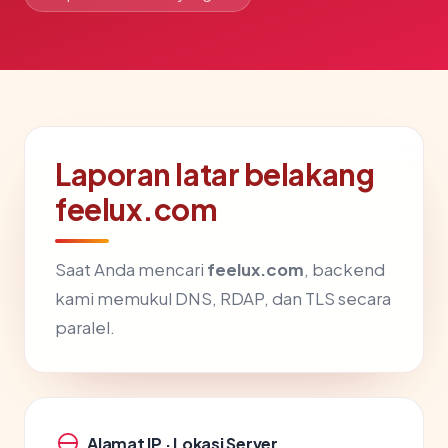
Laporan latar belakang
feelux.com
Saat Anda mencari
feelux.com
, backend
kami memukul DNS, RDAP, dan TLS secara
paralel.
Alamat IP · Lokasi Server