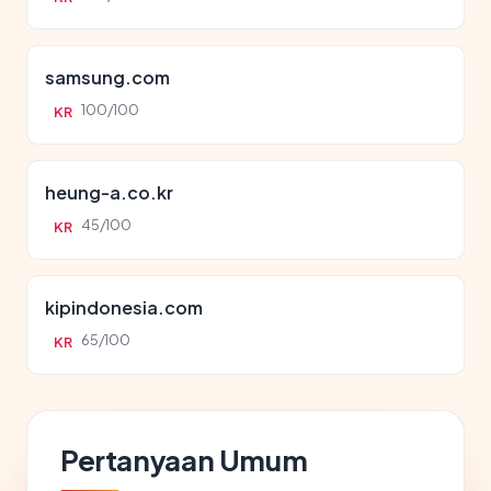
samsung.com
100/100
KR
heung-a.co.kr
45/100
KR
kipindonesia.com
65/100
KR
Pertanyaan Umum