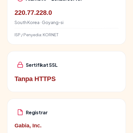
220.77.228.0
South Korea · Goyang-si
ISP / Penyedia:
KORNET
Sertifikat SSL
Tanpa HTTPS
Registrar
Gabia, Inc.