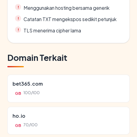
Menggunakan hosting bersama generik
Catatan TXT mengekspos sedikit petunjuk
TLS menerima cipher lama
Domain Terkait
bet365.com
100/100
GB
ho.io
70/100
GB