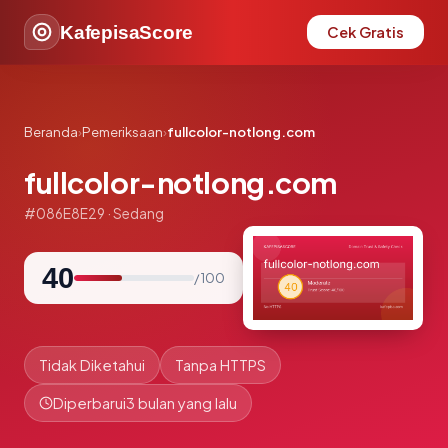
KafepisaScore
Cek Gratis
Beranda
›
Pemeriksaan
›
fullcolor-notlong.com
fullcolor-notlong.com
#086E8E29 · Sedang
40
/ 100
Tidak Diketahui
Tanpa HTTPS
Diperbarui
3 bulan yang lalu