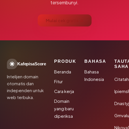
tersembunyi.
Mulai cek gratis →
PRODUK
BAHASA
TAUT
KafepisaScore
SAHA
Beranda
Bahasa
Intelijen domain
Indonesia
Citata
Fitur
otomatis dan
independen untuk
Cara kerja
Ipiems
web terbuka.
Domain
Dnasty
yang baru
Gmval
diperiksa
Nikoya