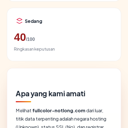
Sedang
40
/100
Ringkasan keputusan
Apa yang kami amati
Melihat
fullcolor-notlong.com
dari luar,
titik data terpenting adalah negara hosting
(Unknown), status SSL (No), dan registrar