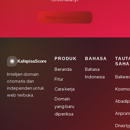
Mulai cek gratis →
PRODUK
BAHASA
TAUT
KafepisaScore
SAHA
Beranda
Bahasa
Intelijen domain
Indonesia
Baliwe
Fitur
otomatis dan
independen untuk
Cara kerja
Kosmon
web terbuka.
Domain
Abadi
yang baru
Aripra
diperiksa
Dnasty