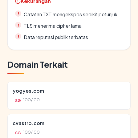
Kekurangan
Catatan TXT mengekspos sedikit petunjuk
TLS menerima cipher lama
Data reputasi publik terbatas
Domain Terkait
yogyes.com
100/100
SG
cvastro.com
100/100
SG