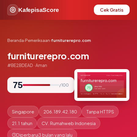
KafepisaScore
Cek Gratis
Beranda
›
Pemeriksaan
›
furniturerepro.com
furniturerepro.com
#BE2BDEAD · Aman
75
/ 100
Singapore
206.189.42.180
Tanpa HTTPS
21.1 tahun
CV. Rumahweb Indonesia
Diperbarui
3 bulan yang lalu