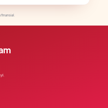
 finansial.
lam
yi.