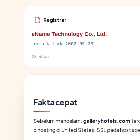
Registrar
eName Technology Co., Ltd.
Terdaftar Pada:
2003-05-29
23 tahun
Fakta cepat
Sebelum mendalam:
galleryhotels.com
terd
dihosting di United States. SSL pada host a