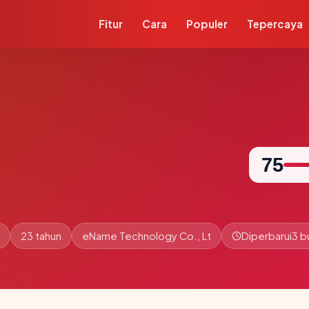
Fitur
Cara
Populer
Tepercaya
75
23 tahun
eName Technology Co., Lt
Diperbarui
3 b