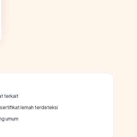
t terkait
ertifikat lemah terdeteksi
rang umum