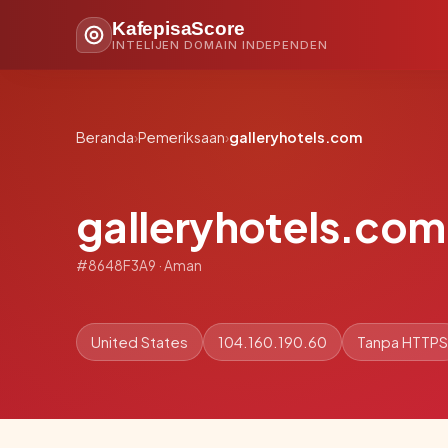
KafepisaScore
INTELIJEN DOMAIN INDEPENDEN
Beranda
›
Pemeriksaan
›
galleryhotels.com
galleryhotels.com
#8648F3A9 · Aman
United States
104.160.190.60
Tanpa HTTPS