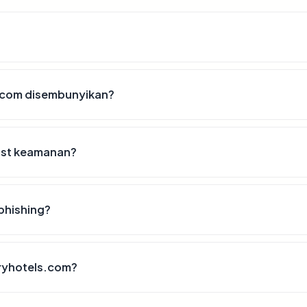
.com disembunyikan?
list keamanan?
phishing?
eryhotels.com?