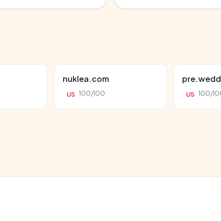
nuklea.com
pre.wedd
100/100
100/10
US
US