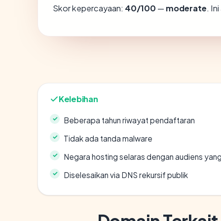
Skor kepercayaan:
40/100
—
moderate
. I
Kelebihan
Beberapa tahun riwayat pendaftaran
Tidak ada tanda malware
Negara hosting selaras dengan audiens yan
Diselesaikan via DNS rekursif publik
Domain Terkait