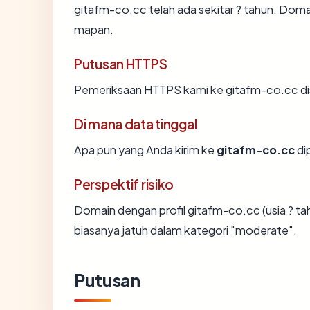
gitafm-co.cc telah ada sekitar ? tahun. Dom
mapan.
Putusan HTTPS
Pemeriksaan HTTPS kami ke gitafm-co.cc di
Di mana data tinggal
Apa pun yang Anda kirim ke
gitafm-co.cc
di
Perspektif risiko
Domain dengan profil gitafm-co.cc (usia ? t
biasanya jatuh dalam kategori "moderate".
Putusan