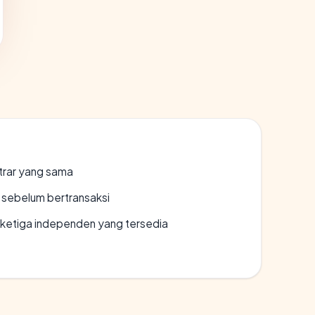
strar yang sama
en sebelum bertransaksi
k ketiga independen yang tersedia