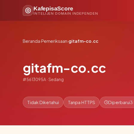
KafepisaScore
INTELIJEN DOMAIN INDEPENDEN
Beranda
›
Pemeriksaan
›
gitafm-co.cc
gitafm-co.cc
#5613095A · Sedang
Tidak Diketahui
Tanpa HTTPS
Diperbarui
3