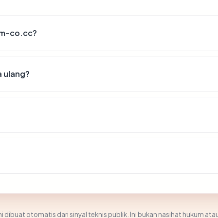
afm-co.cc?
a ulang?
i dibuat otomatis dari sinyal teknis publik. Ini bukan nasihat hukum atau