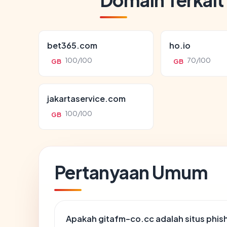
bet365.com
ho.io
100/100
70/100
GB
GB
jakartaservice.com
100/100
GB
Pertanyaan Umum
Apakah gitafm-co.cc adalah situs phis