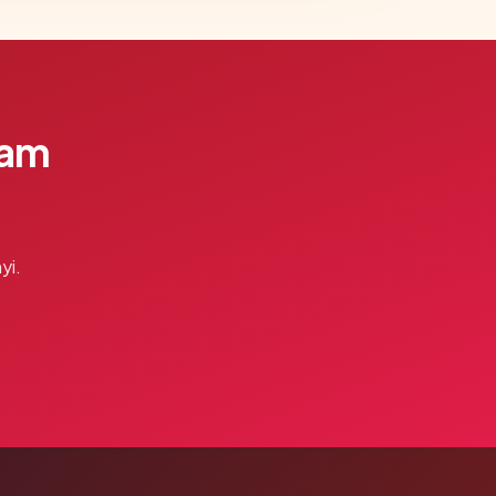
lam
yi.