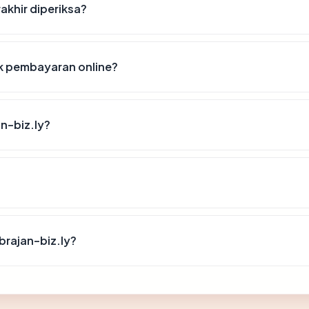
rakhir diperiksa?
k pembayaran online?
n-biz.ly?
rajan-biz.ly?