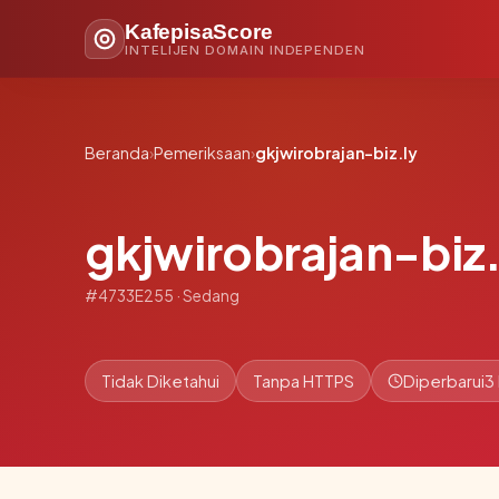
KafepisaScore
INTELIJEN DOMAIN INDEPENDEN
Beranda
›
Pemeriksaan
›
gkjwirobrajan-biz.ly
gkjwirobrajan-biz.
#4733E255 · Sedang
Tidak Diketahui
Tanpa HTTPS
Diperbarui
3