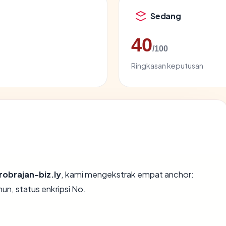
Sedang
40
/100
Ringkasan keputusan
robrajan-biz.ly
, kami mengekstrak empat anchor:
un, status enkripsi No.