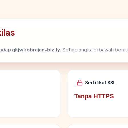
ilas
rhadap
gkjwirobrajan-biz.ly
. Setiap angka di bawah beras
Sertifikat SSL
Tanpa HTTPS