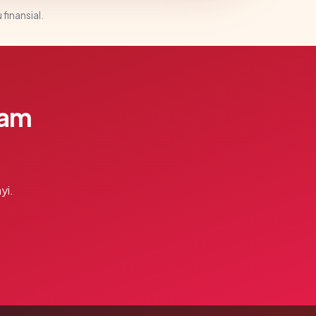
 finansial.
lam
yi.