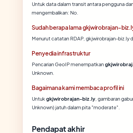
Untuk data dalam transit antara pengguna dan 
mengembalikan: No.
Sudah berapa lama gkjwirobrajan-biz.l
Menurut catatan RDAP, gkjwirobrajan-biz.ly di
Penyedia infrastruktur
Pencarian GeoIP menempatkan
gkjwirobraj
Unknown.
Bagaimana kami membaca profil ini
Untuk
gkjwirobrajan-biz.ly
, gambaran gabu
Unknown) jatuh dalam pita "moderate".
Pendapat akhir