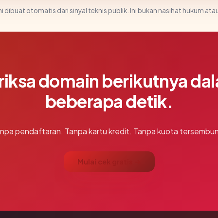
i dibuat otomatis dari sinyal teknis publik. Ini bukan nasihat hukum atau
riksa domain berikutnya da
beberapa detik.
npa pendaftaran. Tanpa kartu kredit. Tanpa kuota tersembun
Mulai cek gratis →