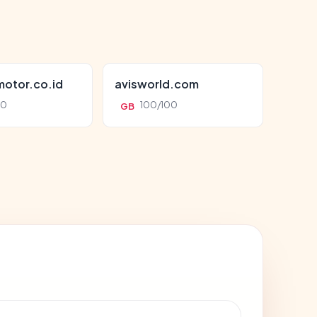
otor.co.id
avisworld.com
00
100/100
GB