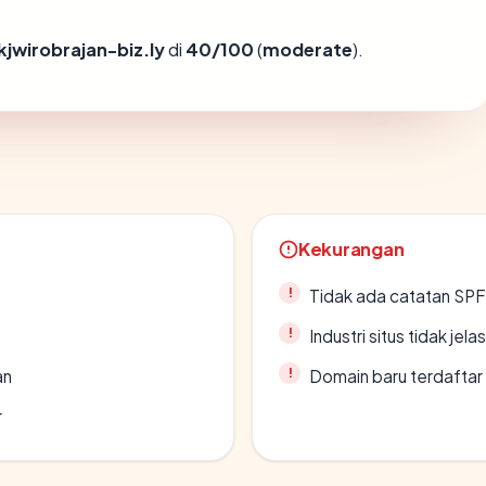
kjwirobrajan-biz.ly
di
40/100
(
moderate
).
Kekurangan
Tidak ada catatan SP
Industri situs tidak jelas
an
Domain baru terdaftar
r