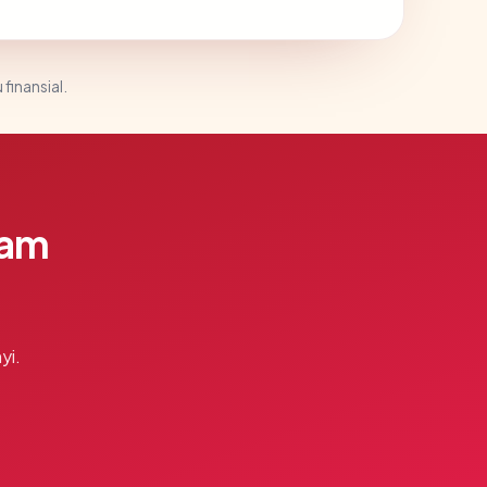
 finansial.
lam
yi.