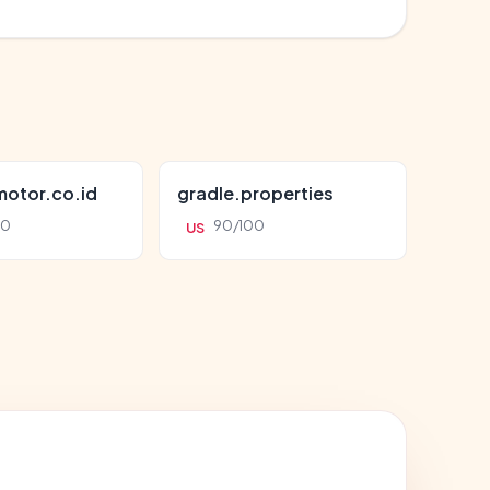
otor.co.id
gradle.properties
00
90/100
US