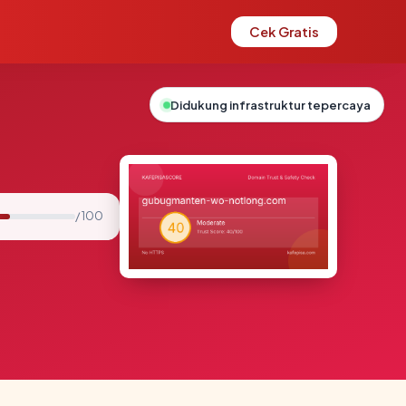
Cek Gratis
Didukung infrastruktur tepercaya
/ 100