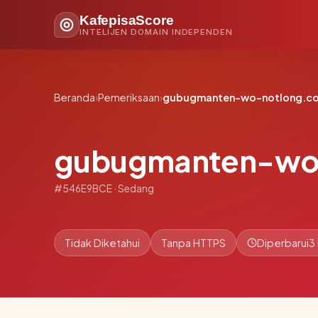
KafepisaScore
INTELIJEN DOMAIN INDEPENDEN
Beranda
›
Pemeriksaan
›
gubugmanten-wo-notlong.c
gubugmanten-wo
#546E9BCE · Sedang
Tidak Diketahui
Tanpa HTTPS
Diperbarui
3