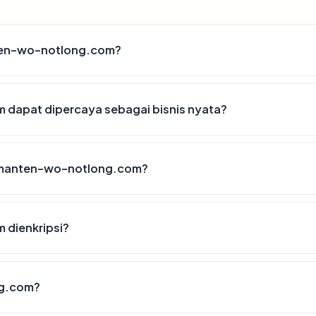
ten-wo-notlong.com?
apat dipercaya sebagai bisnis nyata?
gmanten-wo-notlong.com?
dienkripsi?
g.com?