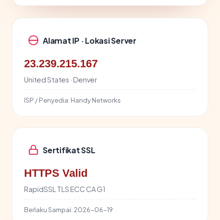
Alamat IP · Lokasi Server
23.239.215.167
United States · Denver
ISP / Penyedia:
Handy Networks
Sertifikat SSL
HTTPS Valid
RapidSSL TLS ECC CA G1
Berlaku Sampai:
2026-06-19