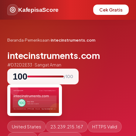
KafepisaScore
Cek Gratis
Beranda
›
Pemeriksaan
›
intecinstruments.com
intecinstruments.com
#D32D2E33 · Sangat Aman
100
/ 100
United States
23.239.215.167
HTTPS Valid