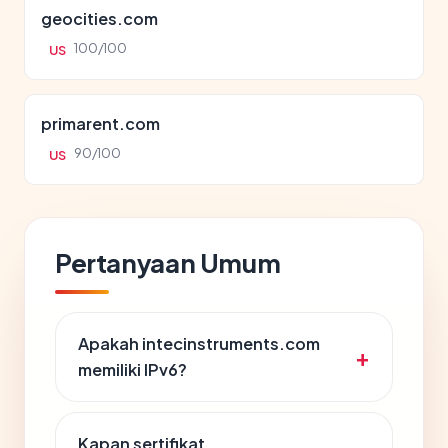
geocities.com
100/100
US
primarent.com
90/100
US
Pertanyaan Umum
Apakah intecinstruments.com
memiliki IPv6?
Kapan sertifikat