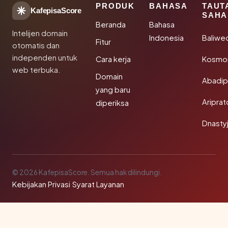
PRODUK
BAHASA
TAUT
KafepisaScore
SAHA
Beranda
Bahasa
Intelijen domain
Indonesia
Baliwe
Fitur
otomatis dan
independen untuk
Cara kerja
Kosmon
web terbuka.
Domain
Abadi
yang baru
Aripra
diperiksa
Dnasty
© 2026 KafepisaScore. Semua hak dilindungi.
Kebijakan Privasi
·
Syarat Layanan