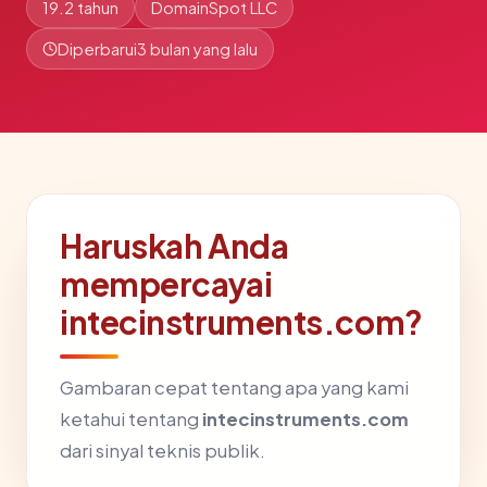
19.2 tahun
DomainSpot LLC
Diperbarui
3 bulan yang lalu
Haruskah Anda
mempercayai
intecinstruments.com?
Gambaran cepat tentang apa yang kami
ketahui tentang
intecinstruments.com
dari sinyal teknis publik.