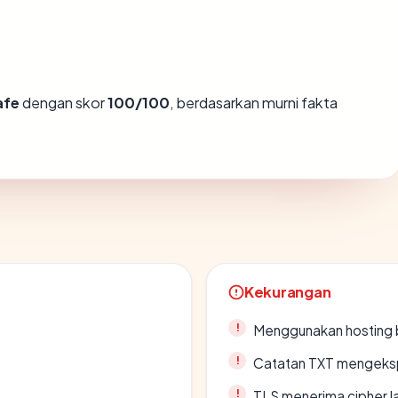
afe
dengan skor
100/100
, berdasarkan murni fakta
Kekurangan
Menggunakan hosting 
Catatan TXT mengeksp
TLS menerima cipher 