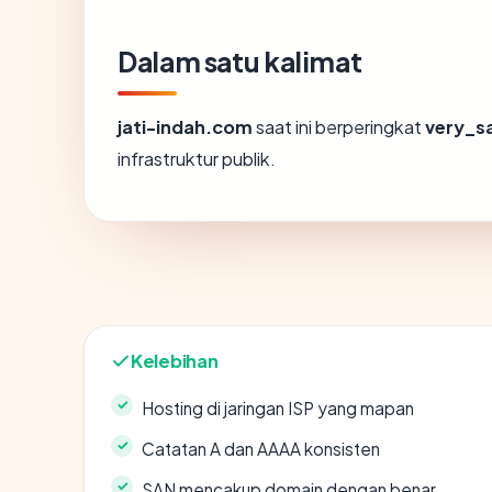
Dalam satu kalimat
jati-indah.com
saat ini berperingkat
very_s
infrastruktur publik.
Kelebihan
Hosting di jaringan ISP yang mapan
Catatan A dan AAAA konsisten
SAN mencakup domain dengan benar