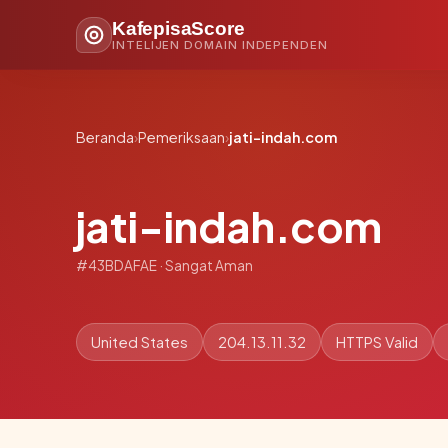
KafepisaScore
INTELIJEN DOMAIN INDEPENDEN
Beranda
›
Pemeriksaan
›
jati-indah.com
jati-indah.com
#43BDAFAE · Sangat Aman
United States
204.13.11.32
HTTPS Valid