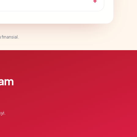
 finansial.
lam
yi.