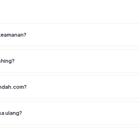
t keamanan?
shing?
-indah.com?
sa ulang?