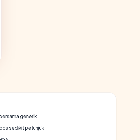
bersama generik
os sedikit petunjuk
lama