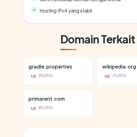
Hosting IPv4 yang stabil
Domain Terkait
gradle.properties
wikipedia.org
90/100
70/100
US
US
primarent.com
90/100
US