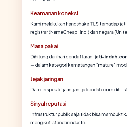
Keamanan koneksi
Kami melakukan handshake TLS terhadap jat
registrar (NameCheap, Inc.) dan negara (Unit
Masa pakai
Dihitung dari hari pendaftaran,
jati-indah.c
— dalam kategori kematangan "mature" mode
Jejak jaringan
Dari perspektif jaringan, jati-indah.com dihos
Sinyal reputasi
Infrastruktur publik saja tidak bisa membukt
mengikuti standar industri.