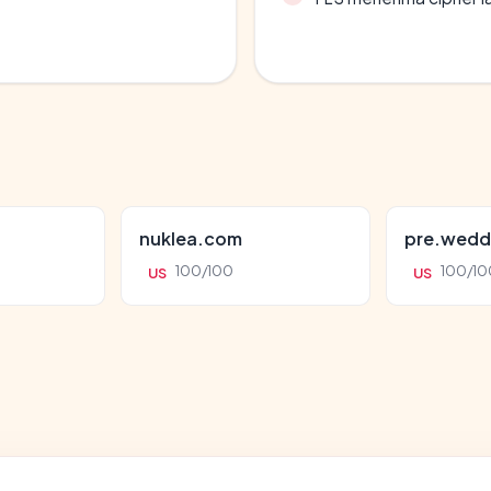
nuklea.com
pre.wedd
100/100
100/10
US
US