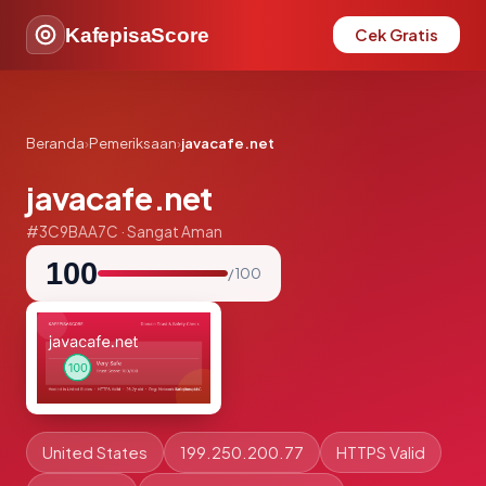
KafepisaScore
Cek Gratis
Beranda
›
Pemeriksaan
›
javacafe.net
javacafe.net
#3C9BAA7C · Sangat Aman
100
/ 100
United States
199.250.200.77
HTTPS Valid