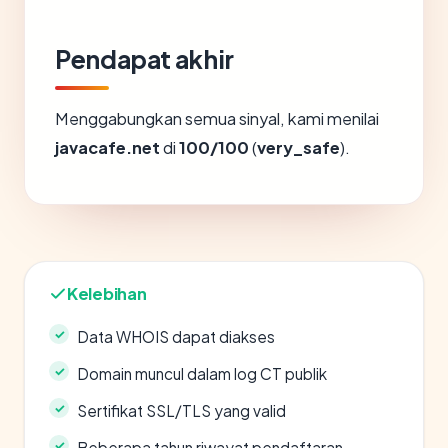
Pendapat akhir
Menggabungkan semua sinyal, kami menilai
javacafe.net
di
100/100
(
very_safe
).
Kelebihan
Data WHOIS dapat diakses
Domain muncul dalam log CT publik
Sertifikat SSL/TLS yang valid
Beberapa tahun riwayat pendaftaran