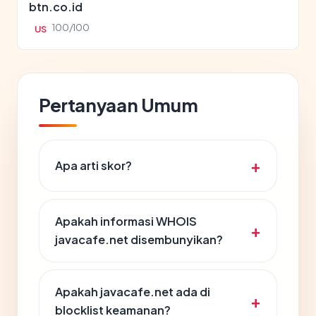
btn.co.id
100/100
US
Pertanyaan Umum
Apa arti skor?
Apakah informasi WHOIS
javacafe.net disembunyikan?
Apakah javacafe.net ada di
blocklist keamanan?