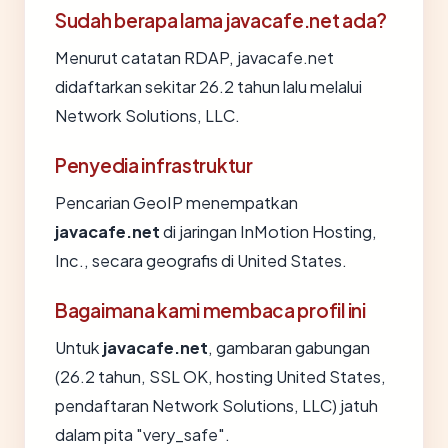
Sudah berapa lama javacafe.net ada?
Menurut catatan RDAP, javacafe.net
didaftarkan sekitar 26.2 tahun lalu melalui
Network Solutions, LLC.
Penyedia infrastruktur
Pencarian GeoIP menempatkan
javacafe.net
di jaringan InMotion Hosting,
Inc., secara geografis di United States.
Bagaimana kami membaca profil ini
Untuk
javacafe.net
, gambaran gabungan
(26.2 tahun, SSL OK, hosting United States,
pendaftaran Network Solutions, LLC) jatuh
dalam pita "very_safe".