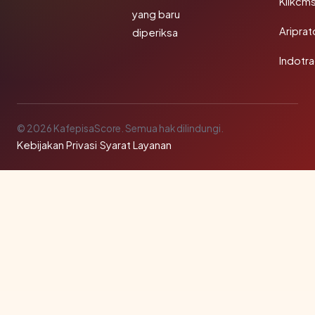
Klikcm
yang baru
Aripra
diperiksa
Indotra
© 2026 KafepisaScore. Semua hak dilindungi.
Kebijakan Privasi
·
Syarat Layanan