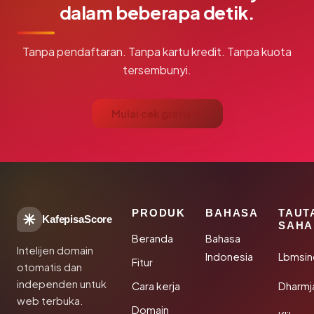
dalam beberapa detik.
Tanpa pendaftaran. Tanpa kartu kredit. Tanpa kuota
tersembunyi.
Mulai cek gratis →
PRODUK
BAHASA
TAUT
KafepisaScore
SAHA
Beranda
Bahasa
Intelijen domain
Indonesia
Lbmsin
Fitur
otomatis dan
independen untuk
Cara kerja
Dharmj
web terbuka.
Domain