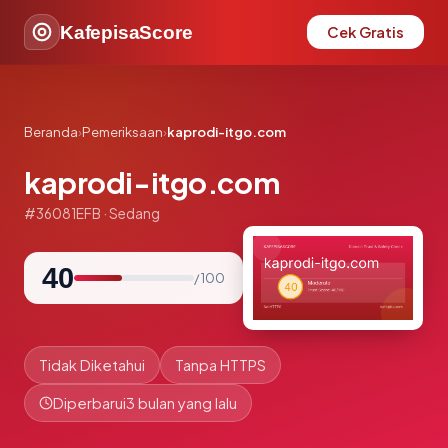
KafepisaScore
Cek Gratis
Beranda
›
Pemeriksaan
›
kaprodi-itgo.com
kaprodi-itgo.com
#36081EFB · Sedang
40
/ 100
Tidak Diketahui
Tanpa HTTPS
Diperbarui
3 bulan yang lalu