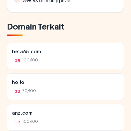
WHOIS dilindungi privasi
Domain Terkait
bet365.com
100/100
GB
ho.io
70/100
GB
anz.com
100/100
GB