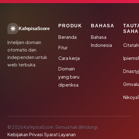
PRODUK
BAHASA
TAUT
KafepisaScore
SAHA
Beranda
Bahasa
Intelijen domain
Indonesia
Citata
Fitur
otomatis dan
independen untuk
Cara kerja
Ipiems
web terbuka.
Domain
Dnasty
yang baru
Gmval
diperiksa
Nikoya
© 2026 KafepisaScore. Semua hak dilindungi.
Kebijakan Privasi
·
Syarat Layanan