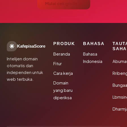
Mulai cek gratis →
PRODUK
BAHASA
TAUT
KafepisaScore
SAHA
Beranda
Bahasa
Intelijen domain
Indonesia
Abuma
Fitur
otomatis dan
independen untuk
Cara kerja
Rriben
web terbuka.
Domain
Bunga
yang baru
Lbmsin
diperiksa
Dharmj