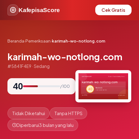
KafepisaScore
Cek Gratis
Beranda
›
Pemeriksaan
›
karimah-wo-notlong.com
karimah-wo-notlong.com
#5841F4E9 · Sedang
40
/ 100
Tidak Diketahui
Tanpa HTTPS
Diperbarui
3 bulan yang lalu