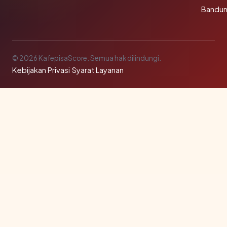
Bandu
© 2026 KafepisaScore. Semua hak dilindungi.
Kebijakan Privasi
·
Syarat Layanan