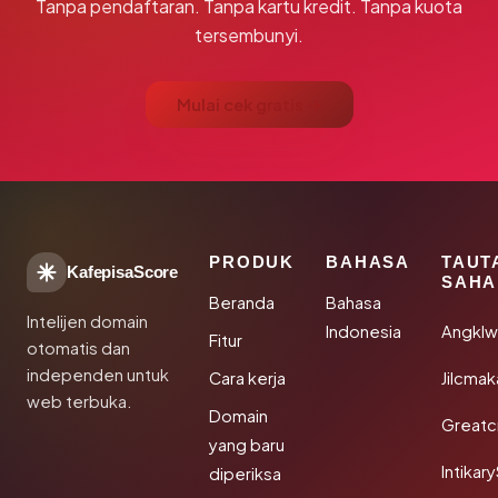
Tanpa pendaftaran. Tanpa kartu kredit. Tanpa kuota
tersembunyi.
Mulai cek gratis →
PRODUK
BAHASA
TAUT
KafepisaScore
SAHA
Beranda
Bahasa
Intelijen domain
Indonesia
Angkl
Fitur
otomatis dan
independen untuk
Cara kerja
Jilcmak
web terbuka.
Domain
Greatc
yang baru
Intikar
diperiksa