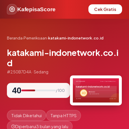
KafepisaScore
Cek Gratis
Beranda
›
Pemeriksaan
›
katakami-indonetwork.co.id
katakami-indonetwork.co.i
d
#250B7D4A · Sedang
40
/ 100
Tidak Diketahui
Tanpa HTTPS
Diperbarui
3 bulan yang lalu