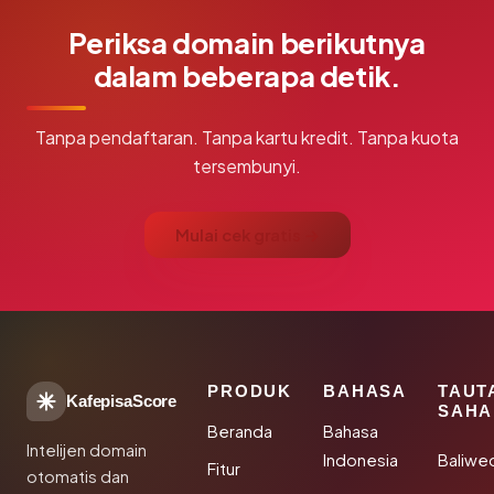
Periksa domain berikutnya
dalam beberapa detik.
Tanpa pendaftaran. Tanpa kartu kredit. Tanpa kuota
tersembunyi.
Mulai cek gratis →
PRODUK
BAHASA
TAUT
KafepisaScore
SAHA
Beranda
Bahasa
Intelijen domain
Indonesia
Baliwe
Fitur
otomatis dan