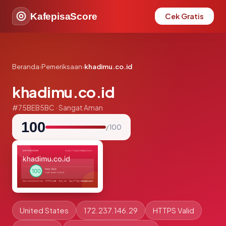
KafepisaScore
Cek Gratis
Beranda
›
Pemeriksaan
›
khadimu.co.id
khadimu.co.id
#75BEB5BC · Sangat Aman
100
/ 100
United States
172.237.146.29
HTTPS Valid