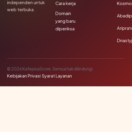
independen untuk
Cara kerja
Kosmon
web terbuka.
Domain
Abadi
yang baru
Aripra
diperiksa
Dnasty
© 2026 KafepisaScore. Semua hak dilindungi.
Kebijakan Privasi
·
Syarat Layanan