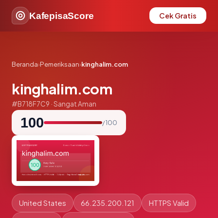
KafepisaScore
Cek Gratis
Beranda
›
Pemeriksaan
›
kinghalim.com
kinghalim.com
#B718F7C9 · Sangat Aman
100
/ 100
United States
66.235.200.121
HTTPS Valid