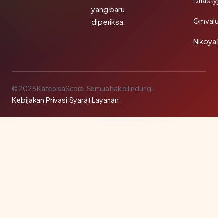
Dnasty
yang baru
Gmval
diperiksa
Nikoya
© 2026 KafepisaScore. Semua hak dilindungi.
Kebijakan Privasi
·
Syarat Layanan