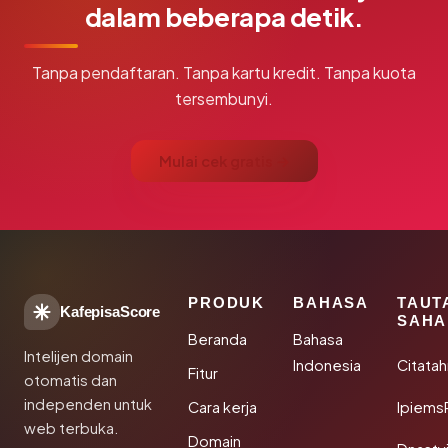
dalam beberapa detik.
Tanpa pendaftaran. Tanpa kartu kredit. Tanpa kuota
tersembunyi.
Mulai cek gratis →
PRODUK
BAHASA
TAUT
KafepisaScore
SAHA
Beranda
Bahasa
Intelijen domain
Indonesia
Citata
Fitur
otomatis dan
independen untuk
Cara kerja
Ipiems
web terbuka.
Domain