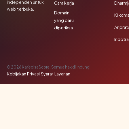
independen untuk
Cara kerja
Dharmj
web terbuka.
Domain
Klikcm
yang baru
Aripra
diperiksa
Indotra
© 2026 KafepisaScore. Semua hak dilindungi.
Kebijakan Privasi
·
Syarat Layanan