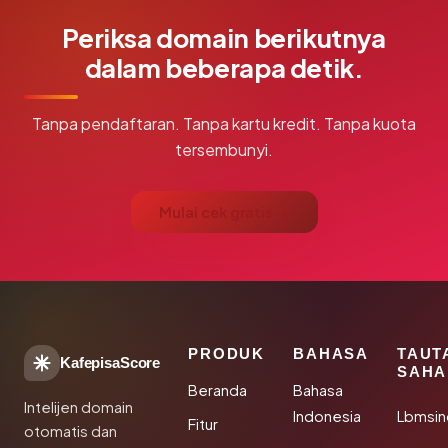
Periksa domain berikutnya
dalam beberapa detik.
Tanpa pendaftaran. Tanpa kartu kredit. Tanpa kuota
tersembunyi.
Mulai cek gratis →
PRODUK
BAHASA
TAUT
KafepisaScore
SAHA
Beranda
Bahasa
Intelijen domain
Indonesia
Lbmsin
Fitur
otomatis dan