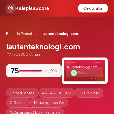
KafepisaScore
Cek Gratis
Beranda
›
Pemeriksaan
›
lautanteknologi.com
lautanteknologi.com
#AF9C2B0C · Aman
75
/ 100
United States
43.243.190.207
HTTPS Valid
0.3 tahun
Metaregistrar BV
Diperbarui
3 bulan yang lalu