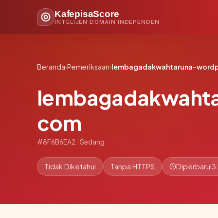
KafepisaScore
INTELIJEN DOMAIN INDEPENDEN
Beranda
›
Pemeriksaan
›
lembagadakwahtaruna-wordp
lembagadakwahta
com
#8F6B6EA2 · Sedang
Tidak Diketahui
Tanpa HTTPS
Diperbarui
3