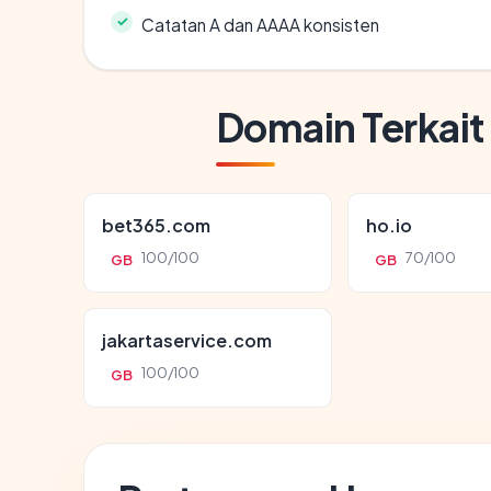
Catatan A dan AAAA konsisten
Domain Terkait
bet365.com
ho.io
100/100
70/100
GB
GB
jakartaservice.com
100/100
GB