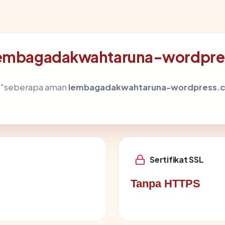
g lembagadakwahtaruna-wordpr
h "seberapa aman
lembagadakwahtaruna-wordpress.
Sertifikat SSL
Tanpa HTTPS