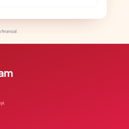
 finansial.
lam
yi.