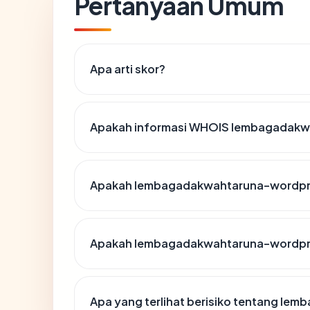
Pertanyaan Umum
Apa arti skor?
Apakah informasi WHOIS lembagadakw
Apakah lembagadakwahtaruna-wordpres
Apakah lembagadakwahtaruna-wordpres
Apa yang terlihat berisiko tentang l