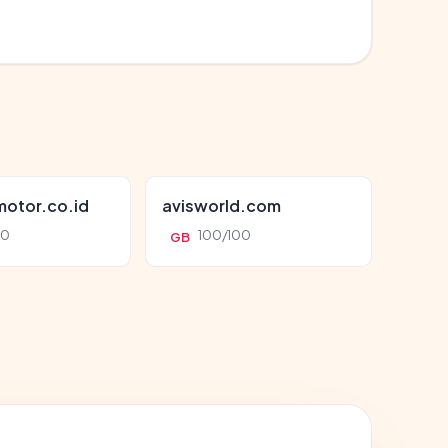
otor.co.id
avisworld.com
00
100/100
GB