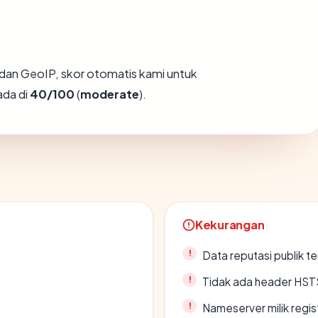
dan GeoIP, skor otomatis kami untuk
ada di
40/100
(
moderate
).
Kekurangan
Data reputasi publik t
Tidak ada header HST
Nameserver milik regi