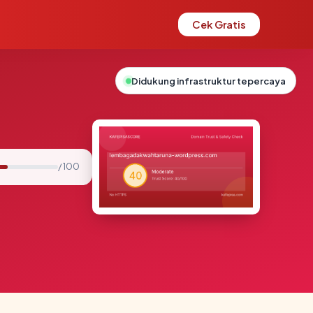
Cek Gratis
Didukung infrastruktur tepercaya
/ 100