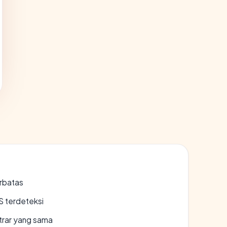
erbatas
S terdeteksi
strar yang sama