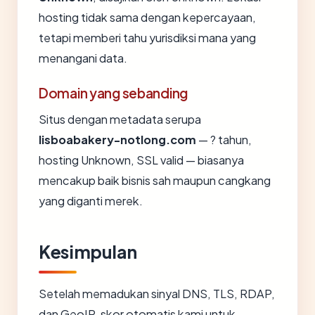
hosting tidak sama dengan kepercayaan,
tetapi memberi tahu yurisdiksi mana yang
menangani data.
Domain yang sebanding
Situs dengan metadata serupa
lisboabakery-notlong.com
— ? tahun,
hosting Unknown, SSL valid — biasanya
mencakup baik bisnis sah maupun cangkang
yang diganti merek.
Kesimpulan
Setelah memadukan sinyal DNS, TLS, RDAP,
dan GeoIP, skor otomatis kami untuk