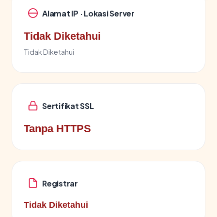
Alamat IP · Lokasi Server
Tidak Diketahui
Tidak Diketahui
Sertifikat SSL
Tanpa HTTPS
Registrar
Tidak Diketahui