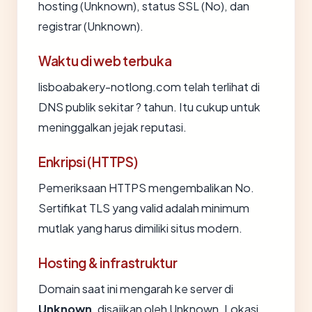
hosting (Unknown), status SSL (No), dan
registrar (Unknown).
Waktu di web terbuka
lisboabakery-notlong.com telah terlihat di
DNS publik sekitar ? tahun. Itu cukup untuk
meninggalkan jejak reputasi.
Enkripsi (HTTPS)
Pemeriksaan HTTPS mengembalikan No.
Sertifikat TLS yang valid adalah minimum
mutlak yang harus dimiliki situs modern.
Hosting & infrastruktur
Domain saat ini mengarah ke server di
Unknown
, disajikan oleh Unknown. Lokasi