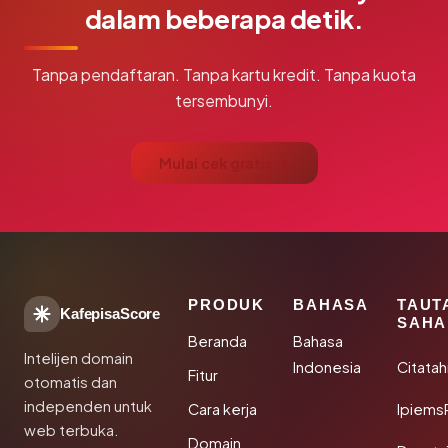
dalam beberapa detik.
Tanpa pendaftaran. Tanpa kartu kredit. Tanpa kuota
tersembunyi.
Mulai cek gratis →
PRODUK
BAHASA
TAUT
KafepisaScore
SAHA
Beranda
Bahasa
Intelijen domain
Indonesia
Citata
Fitur
otomatis dan
independen untuk
Cara kerja
Ipiems
web terbuka.
Domain