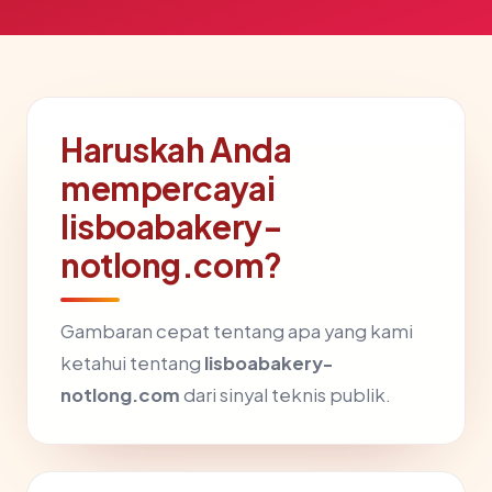
Haruskah Anda
mempercayai
lisboabakery-
notlong.com?
Gambaran cepat tentang apa yang kami
ketahui tentang
lisboabakery-
notlong.com
dari sinyal teknis publik.