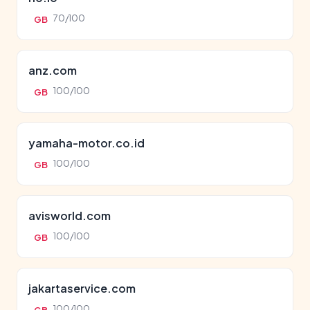
70/100
GB
anz.com
100/100
GB
yamaha-motor.co.id
100/100
GB
avisworld.com
100/100
GB
jakartaservice.com
100/100