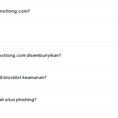
-notlong.com?
notlong.com disembunyikan?
i blocklist keamanan?
h situs phishing?