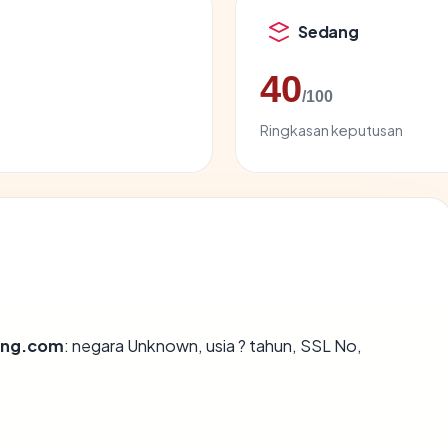
Sedang
40
/100
Ringkasan keputusan
ong.com
: negara Unknown, usia ? tahun, SSL No,