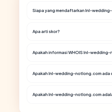
Siapa yang mendaftarkan lnl-wedding
Apa arti skor?
Apakah informasi WHOIS lnl-wedding-
Apakah lnl-wedding-notlong.com ada d
Apakah lnl-wedding-notlong.com adala