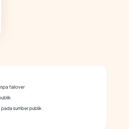
npa failover
publik
s pada sumber publik