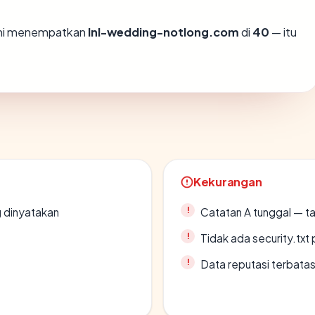
ami menempatkan
lnl-wedding-notlong.com
di
40
— itu
Kekurangan
g dinyatakan
Catatan A tunggal — ta
Tidak ada security.txt 
Data reputasi terbata