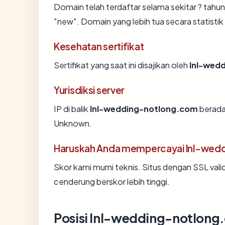
Domain telah terdaftar selama sekitar ? ta
"new". Domain yang lebih tua secara statistik 
Kesehatan sertifikat
Sertifikat yang saat ini disajikan oleh
lnl-wed
Yurisdiksi server
IP di balik
lnl-wedding-notlong.com
berada 
Unknown.
Haruskah Anda mempercayai lnl-wed
Skor kami murni teknis. Situs dengan SSL vali
cenderung berskor lebih tinggi.
Posisi lnl-wedding-notlong