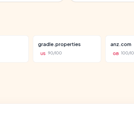
gradle.properties
anz.com
90/100
100/1
US
GB