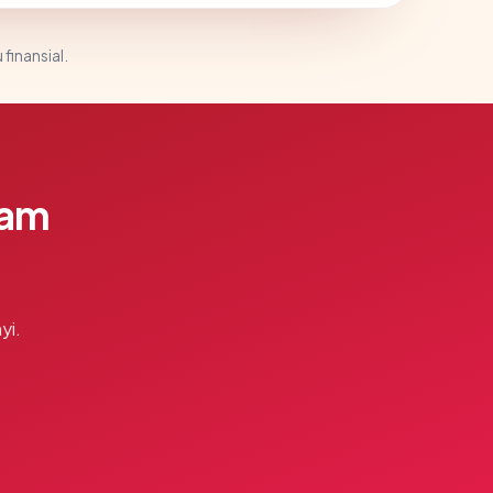
 finansial.
lam
yi.