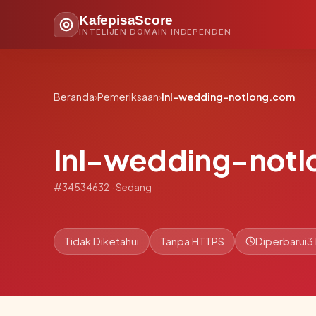
KafepisaScore
INTELIJEN DOMAIN INDEPENDEN
Beranda
›
Pemeriksaan
›
lnl-wedding-notlong.com
lnl-wedding-not
#34534632 · Sedang
Tidak Diketahui
Tanpa HTTPS
Diperbarui
3