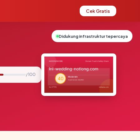
Cek Gratis
Didukung infrastruktur tepercaya
/ 100