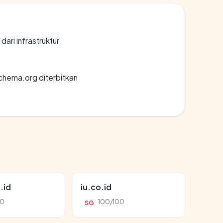
 dari infrastruktur
chema.org diterbitkan
.id
iu.co.id
00
100/100
SG