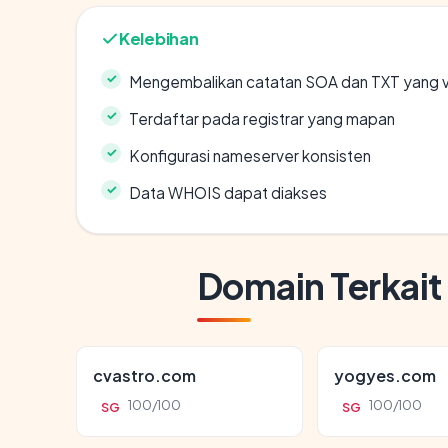
Kelebihan
Mengembalikan catatan SOA dan TXT yang v
Terdaftar pada registrar yang mapan
Konfigurasi nameserver konsisten
Data WHOIS dapat diakses
Domain Terkait
cvastro.com
yogyes.com
100/100
100/100
SG
SG