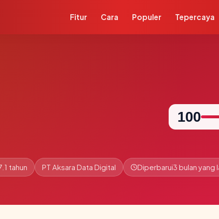
Fitur
Cara
Populer
Tepercaya
100
7.1 tahun
PT Aksara Data Digital
Diperbarui
3 bulan yang l