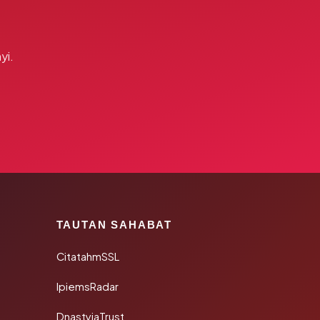
yi.
TAUTAN SAHABAT
CitatahmSSL
IpiemsRadar
DnastyjaTrust