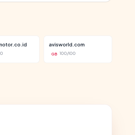
otor.co.id
avisworld.com
00
100/100
GB