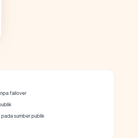
npa failover
publik
s pada sumber publik