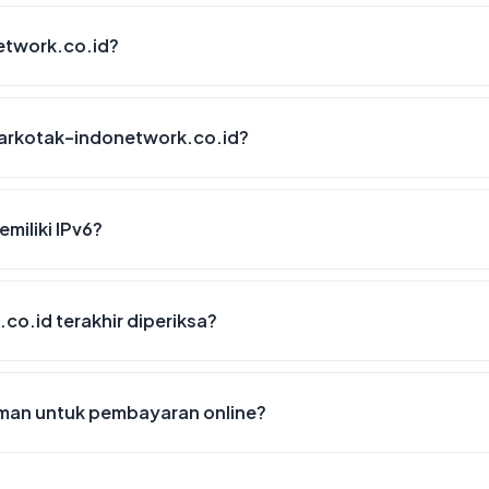
etwork.co.id?
uarkotak-indonetwork.co.id?
miliki IPv6?
co.id terakhir diperiksa?
man untuk pembayaran online?