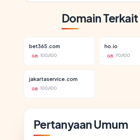
Domain Terkait
bet365.com
ho.io
100/100
70/100
GB
GB
jakartaservice.com
100/100
GB
Pertanyaan Umum