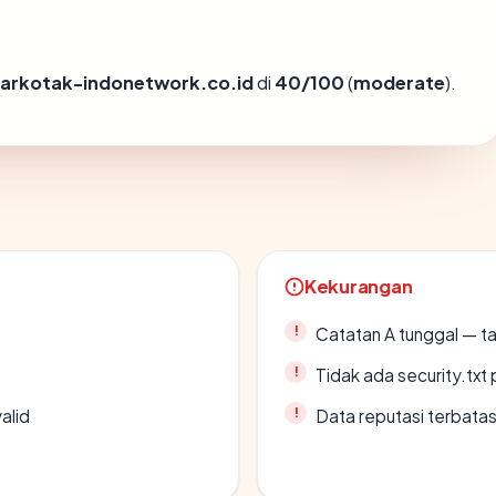
uarkotak-indonetwork.co.id
di
40/100
(
moderate
).
Kekurangan
Catatan A tunggal — ta
Tidak ada security.txt 
alid
Data reputasi terbata