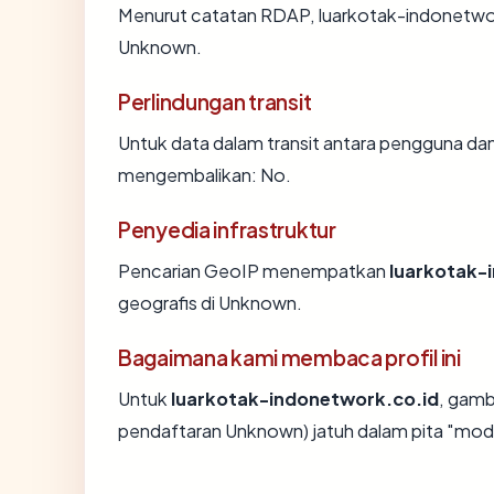
Menurut catatan RDAP, luarkotak-indonetwork.
Unknown.
Perlindungan transit
Untuk data dalam transit antara pengguna da
mengembalikan: No.
Penyedia infrastruktur
Pencarian GeoIP menempatkan
luarkotak-
geografis di Unknown.
Bagaimana kami membaca profil ini
Untuk
luarkotak-indonetwork.co.id
, gamb
pendaftaran Unknown) jatuh dalam pita "mod