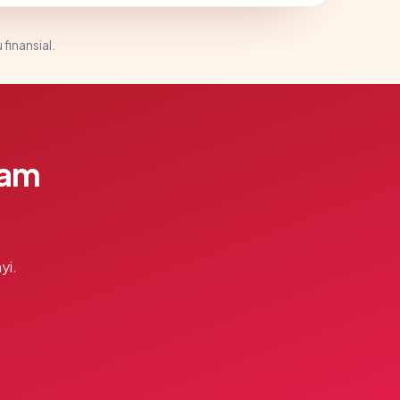
 finansial.
lam
yi.