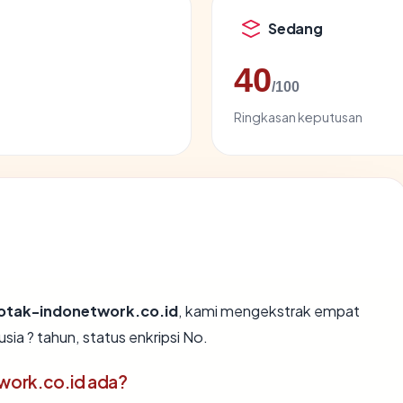
Sedang
40
/100
Ringkasan keputusan
otak-indonetwork.co.id
, kami mengekstrak empat
ia ? tahun, status enkripsi No.
work.co.id ada?