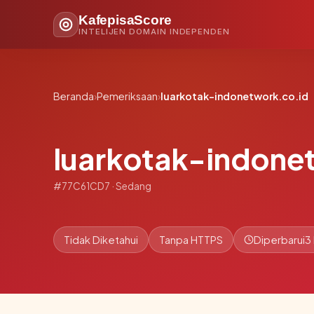
KafepisaScore
INTELIJEN DOMAIN INDEPENDEN
Beranda
›
Pemeriksaan
›
luarkotak-indonetwork.co.id
luarkotak-indone
#77C61CD7 · Sedang
Tidak Diketahui
Tanpa HTTPS
Diperbarui
3