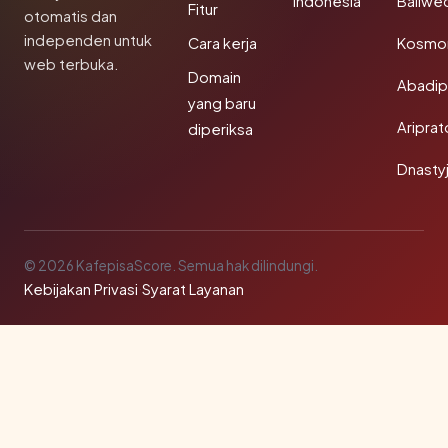
Indonesia
Baliwe
Fitur
otomatis dan
independen untuk
Cara kerja
Kosmon
web terbuka.
Domain
Abadi
yang baru
Aripra
diperiksa
Dnasty
© 2026 KafepisaScore. Semua hak dilindungi.
Kebijakan Privasi
·
Syarat Layanan