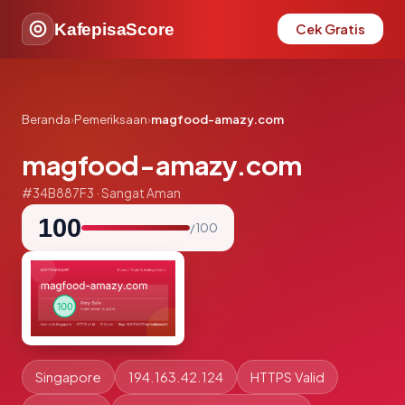
KafepisaScore
Cek Gratis
Beranda
›
Pemeriksaan
›
magfood-amazy.com
magfood-amazy.com
#34B887F3 · Sangat Aman
100
/ 100
Singapore
194.163.42.124
HTTPS Valid