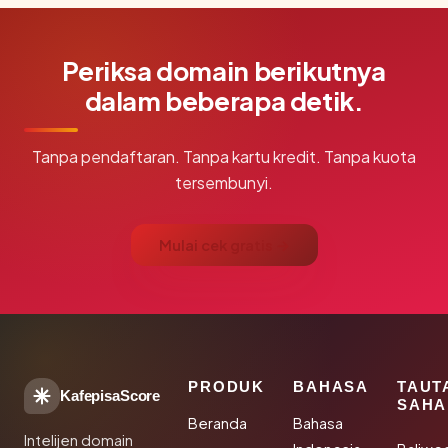
Periksa domain berikutnya
dalam beberapa detik.
Tanpa pendaftaran. Tanpa kartu kredit. Tanpa kuota
tersembunyi.
Mulai cek gratis →
PRODUK
BAHASA
TAUT
KafepisaScore
SAHA
Beranda
Bahasa
Intelijen domain