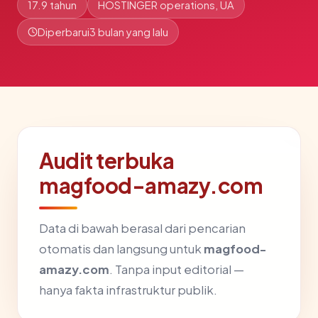
17.9 tahun
HOSTINGER operations, UA
Diperbarui
3 bulan yang lalu
Audit terbuka
magfood-amazy.com
Data di bawah berasal dari pencarian
otomatis dan langsung untuk
magfood-
amazy.com
. Tanpa input editorial —
hanya fakta infrastruktur publik.