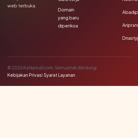
web terbuka.
Domain
Abadi
yang baru
Aripra
diperiksa
Dnasty
© 2026 KafepisaScore. Semua hak dilindungi.
Kebijakan Privasi
·
Syarat Layanan