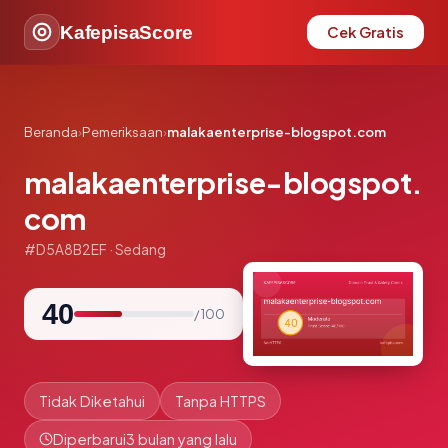
KafepisaScore
Cek Gratis
Beranda
›
Pemeriksaan
›
malakaenterprise-blogspot.com
malakaenterprise-blogspot.
com
#D5A8B2EF · Sedang
40
/ 100
Tidak Diketahui
Tanpa HTTPS
Diperbarui
3 bulan yang lalu