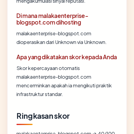
mengakumulasi sinyal reputasi.
Di mana malakaenterprise-
blogspot.com dihosting
malakaenterprise-blogspot.com
dioperasikan dari Unknown via Unknown.
Apa yang dikatakan skor kepada Anda
Skor kepercayaan otomatis
malakaenterprise-blogspot.com
mencerminkan apakah ia mengikuti praktik
infrastruktur standar.
Ringkasan skor
malakaenterprise-blogspot.com → 40/100