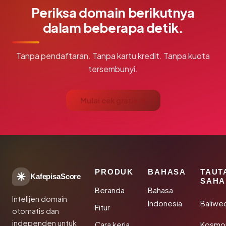
Periksa domain berikutnya
dalam beberapa detik.
Tanpa pendaftaran. Tanpa kartu kredit. Tanpa kuota
tersembunyi.
Mulai cek gratis →
PRODUK
BAHASA
TAUT
KafepisaScore
SAHA
Beranda
Bahasa
Intelijen domain
Indonesia
Baliwe
Fitur
otomatis dan
independen untuk
Cara kerja
Kosmon