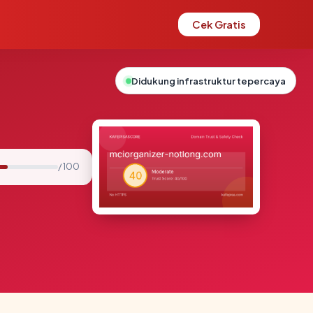
Cek Gratis
Didukung infrastruktur tepercaya
/ 100