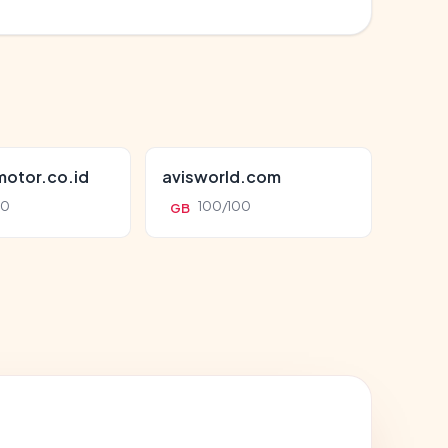
otor.co.id
avisworld.com
00
100/100
GB