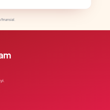
 finansial.
lam
yi.