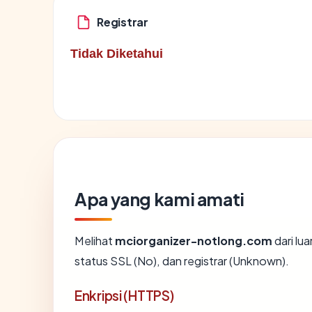
Registrar
Tidak Diketahui
Apa yang kami amati
Melihat
mciorganizer-notlong.com
dari lu
status SSL (No), dan registrar (Unknown).
Enkripsi (HTTPS)