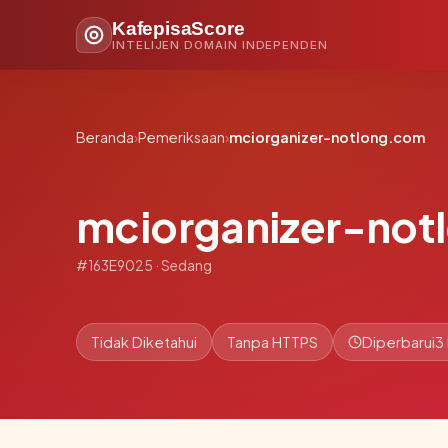
KafepisaScore
INTELIJEN DOMAIN INDEPENDEN
Beranda
›
Pemeriksaan
›
mciorganizer-notlong.com
mciorganizer-not
#163E9025 · Sedang
Tidak Diketahui
Tanpa HTTPS
Diperbarui
3