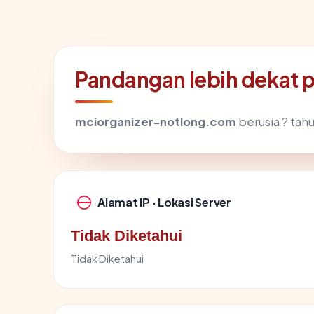
Pandangan lebih dekat 
mciorganizer-notlong.com
berusia ? tah
Alamat IP · Lokasi Server
Tidak Diketahui
Tidak Diketahui