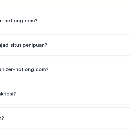
er-notlong.com?
adi situs penipuan?
anizer-notlong.com?
kripsi?
m?