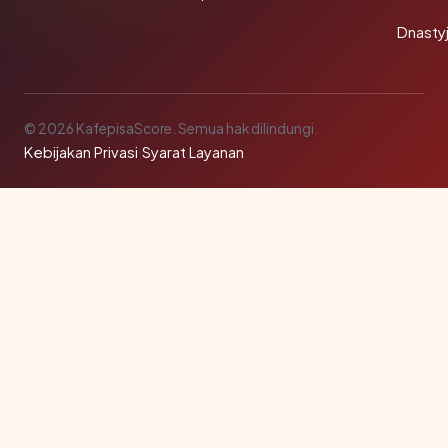
Dnasty
© 2026 KafepisaScore. Semua hak dilindungi.
Kebijakan Privasi
·
Syarat Layanan