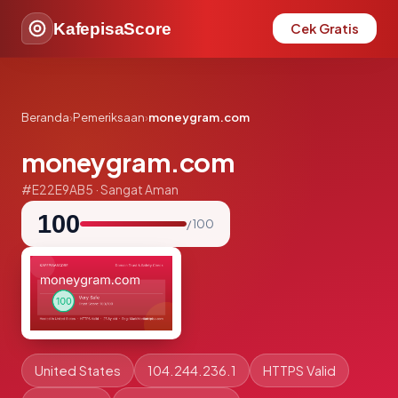
KafepisaScore
Cek Gratis
Beranda
›
Pemeriksaan
›
moneygram.com
moneygram.com
#E22E9AB5 · Sangat Aman
100
/ 100
United States
104.244.236.1
HTTPS Valid