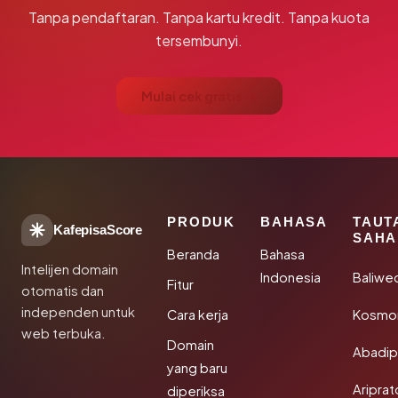
Tanpa pendaftaran. Tanpa kartu kredit. Tanpa kuota
tersembunyi.
Mulai cek gratis →
PRODUK
BAHASA
TAUT
KafepisaScore
SAHA
Beranda
Bahasa
Intelijen domain
Indonesia
Baliwe
Fitur
otomatis dan
independen untuk
Cara kerja
Kosmon
web terbuka.
Domain
Abadi
yang baru
Aripra
diperiksa