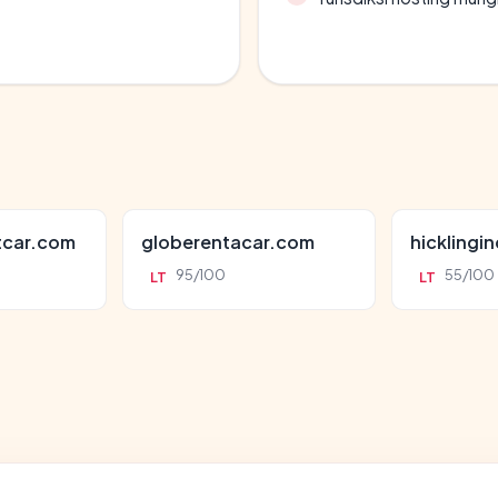
tcar.com
globerentacar.com
hicklingi
95/100
55/100
LT
LT