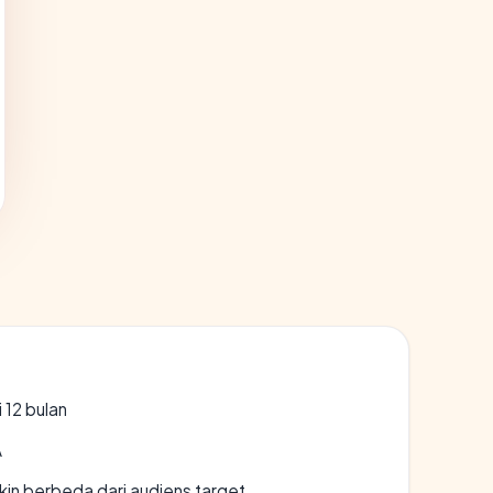
 12 bulan
A
gkin berbeda dari audiens target