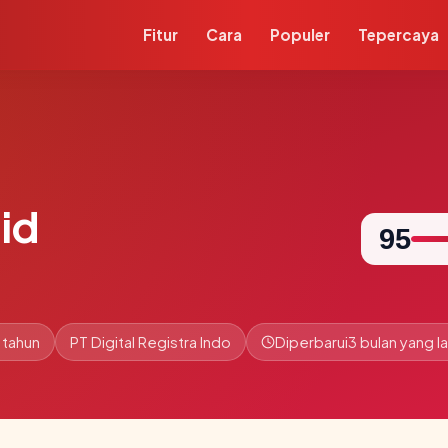
Fitur
Cara
Populer
Tepercaya
id
95
 tahun
PT Digital Registra Indo
Diperbarui
3 bulan yang la