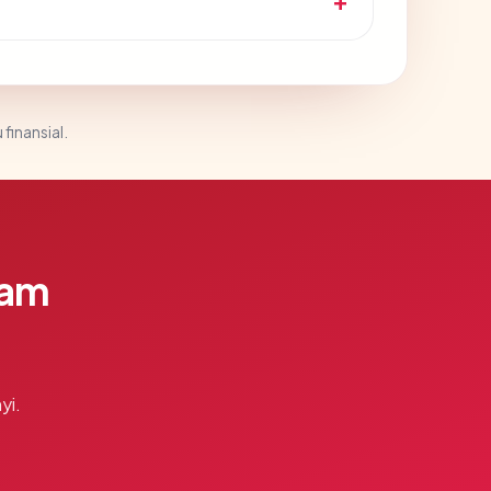
 finansial.
lam
yi.