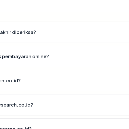
akhir diperiksa?
k pembayaran online?
ch.co.id?
esearch.co.id?
search.co.id?