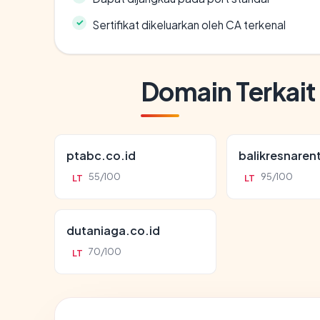
Sertifikat dikeluarkan oleh CA terkenal
Domain Terkait
ptabc.co.id
balikresnaren
55/100
95/100
LT
LT
dutaniaga.co.id
70/100
LT