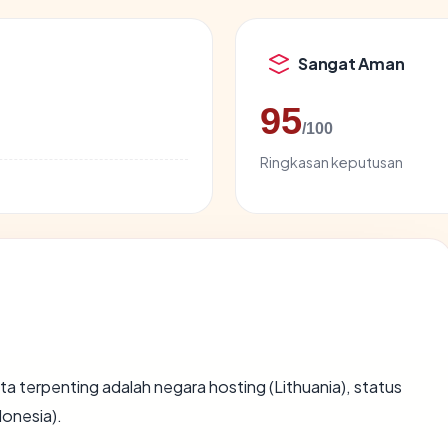
Sangat Aman
95
/100
Ringkasan keputusan
 data terpenting adalah negara hosting (Lithuania), status
donesia).