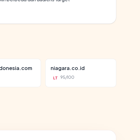
ndonesia.com
niagara.co.id
95/100
LT