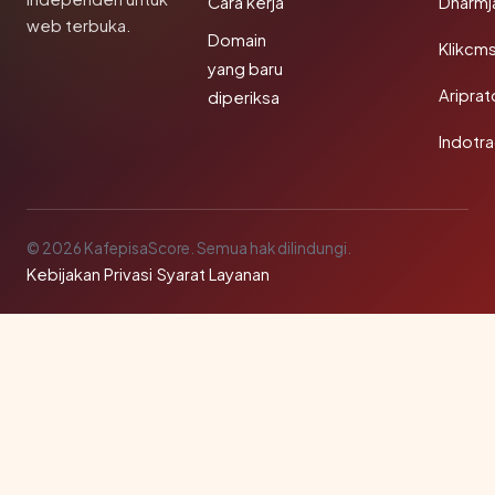
Cara kerja
Dharmj
web terbuka.
Domain
Klikcm
yang baru
Aripra
diperiksa
Indotra
© 2026 KafepisaScore. Semua hak dilindungi.
Kebijakan Privasi
·
Syarat Layanan