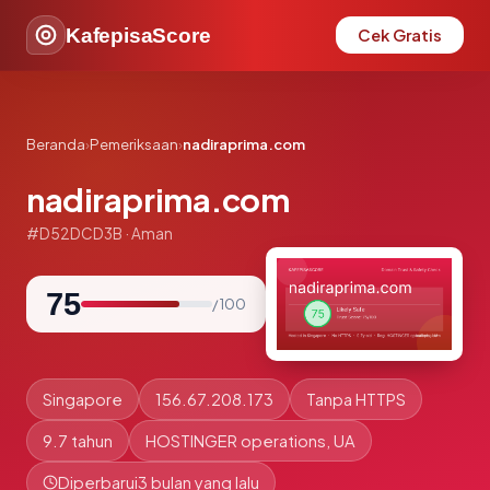
KafepisaScore
Cek Gratis
Beranda
›
Pemeriksaan
›
nadiraprima.com
nadiraprima.com
#D52DCD3B · Aman
75
/ 100
Singapore
156.67.208.173
Tanpa HTTPS
9.7 tahun
HOSTINGER operations, UA
Diperbarui
3 bulan yang lalu