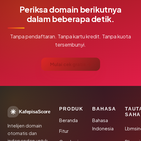
Periksa domain berikutnya
dalam beberapa detik.
Tanpa pendaftaran. Tanpa kartu kredit. Tanpa kuota
tersembunyi.
Mulai cek gratis →
PRODUK
BAHASA
TAUT
KafepisaScore
SAHA
Beranda
Bahasa
Intelijen domain
Indonesia
Lbmsin
Fitur
otomatis dan
independen untuk