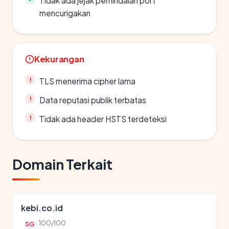
Tidak ada jejak pemindaian port
mencurigakan
Kekurangan
TLS menerima cipher lama
Data reputasi publik terbatas
Tidak ada header HSTS terdeteksi
Domain Terkait
kebi.co.id
100/100
SG