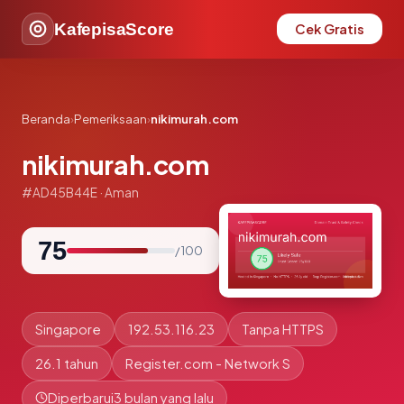
KafepisaScore
Cek Gratis
Beranda
›
Pemeriksaan
›
nikimurah.com
nikimurah.com
#AD45B44E · Aman
75
/ 100
Singapore
192.53.116.23
Tanpa HTTPS
26.1 tahun
Register.com - Network S
Diperbarui
3 bulan yang lalu