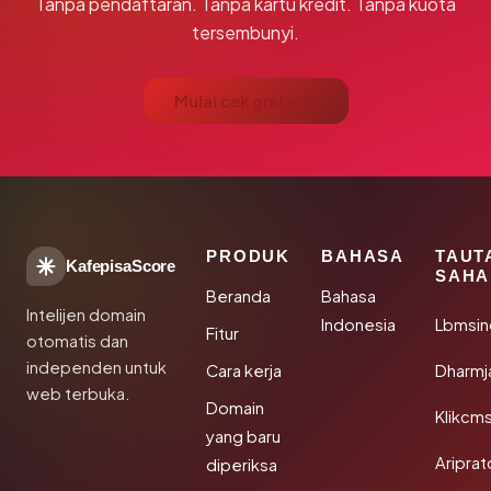
Tanpa pendaftaran. Tanpa kartu kredit. Tanpa kuota
tersembunyi.
Mulai cek gratis →
PRODUK
BAHASA
TAUT
KafepisaScore
SAHA
Beranda
Bahasa
Intelijen domain
Indonesia
Lbmsin
Fitur
otomatis dan
independen untuk
Cara kerja
Dharmj
web terbuka.
Domain
Klikcm
yang baru
Aripra
diperiksa