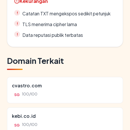
Kekurangan
Catatan TXT mengekspos sedikit petunjuk
TLS menerima cipher lama
Data reputasi publik terbatas
Domain Terkait
cvastro.com
100/100
SG
kebi.co.id
100/100
SG