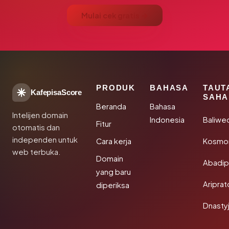
Mulai cek gratis →
PRODUK
BAHASA
TAUT
KafepisaScore
SAHA
Beranda
Bahasa
Intelijen domain
Indonesia
Baliwe
Fitur
otomatis dan
independen untuk
Cara kerja
Kosmon
web terbuka.
Domain
Abadi
yang baru
Aripra
diperiksa
Dnasty