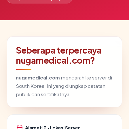
Seberapa terpercaya
nugamedical.com?
nugamedical.com
mengarah ke server di
South Korea. Ini yang diungkap catatan
publik dan sertifikatnya.
Alamat IP · Lokasi Server