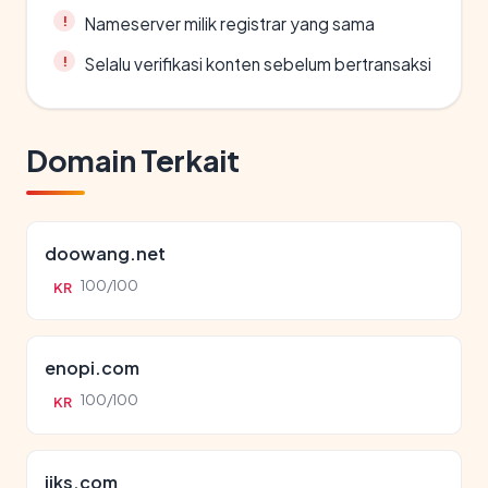
Nameserver milik registrar yang sama
Selalu verifikasi konten sebelum bertransaksi
Domain Terkait
doowang.net
100/100
KR
enopi.com
100/100
KR
jiks.com