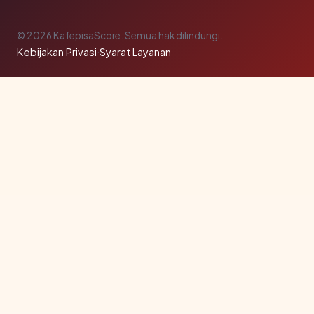
© 2026 KafepisaScore. Semua hak dilindungi.
Kebijakan Privasi
·
Syarat Layanan