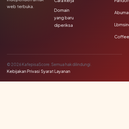
Cara kerja
Pandor
web terbuka.
Domain
Abuma
yang baru
Lbmsin
diperiksa
Coffee
© 2026 KafepisaScore. Semua hak dilindungi.
Kebijakan Privasi
·
Syarat Layanan