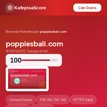
KafepisaScore
Cek Gratis
Beranda
›
Pemeriksaan
›
poppiesbali.com
poppiesbali.com
#08066635 · Sangat Aman
100
/ 100
United States
198.185.159.145
HTTPS Valid