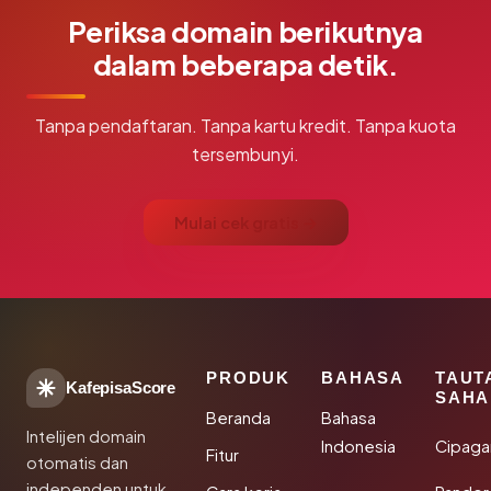
Periksa domain berikutnya
dalam beberapa detik.
Tanpa pendaftaran. Tanpa kartu kredit. Tanpa kuota
tersembunyi.
Mulai cek gratis →
PRODUK
BAHASA
TAUT
KafepisaScore
SAHA
Beranda
Bahasa
Intelijen domain
Indonesia
Cipaga
Fitur
otomatis dan
independen untuk