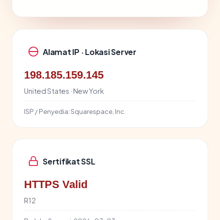
Alamat IP · Lokasi Server
198.185.159.145
United States · New York
ISP / Penyedia:
Squarespace, Inc.
Sertifikat SSL
HTTPS Valid
R12