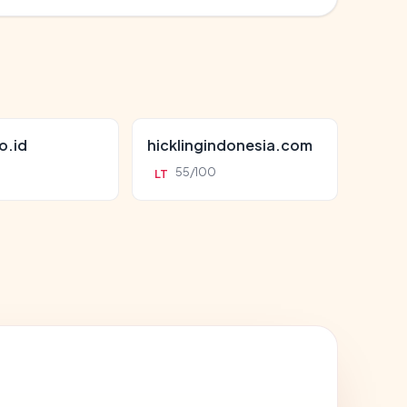
o.id
hicklingindonesia.com
55/100
LT