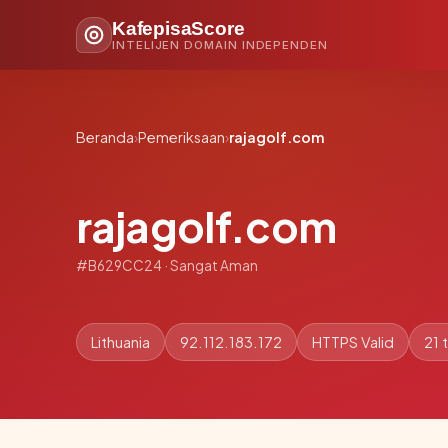
KafepisaScore
INTELIJEN DOMAIN INDEPENDEN
Beranda
›
Pemeriksaan
›
rajagolf.com
rajagolf.com
#B629CC24 · Sangat Aman
Lithuania
92.112.183.172
HTTPS Valid
21 