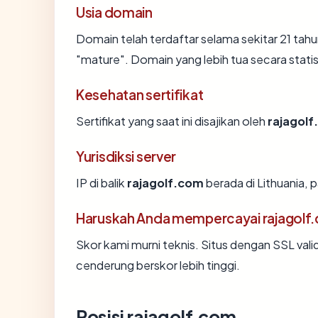
Usia domain
Domain telah terdaftar selama sekitar 21 t
"mature". Domain yang lebih tua secara statis
Kesehatan sertifikat
Sertifikat yang saat ini disajikan oleh
rajagol
Yurisdiksi server
IP di balik
rajagolf.com
berada di Lithuania,
Haruskah Anda mempercayai rajagolf
Skor kami murni teknis. Situs dengan SSL vali
cenderung berskor lebih tinggi.
Posisi rajagolf.com