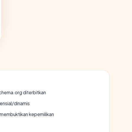
chema.org diterbitkan
densial/dinamis
ak membuktikan kepemilikan