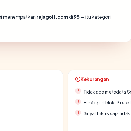
ami menempatkan
rajagolf.com
di
95
— itu kategori
Kekurangan
Tidak ada metadata S
Hosting di blok IP resi
Sinyal teknis saja tid