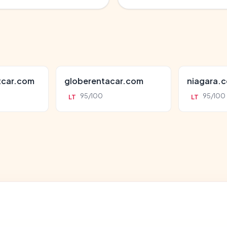
tcar.com
globerentacar.com
niagara.c
95/100
95/100
LT
LT