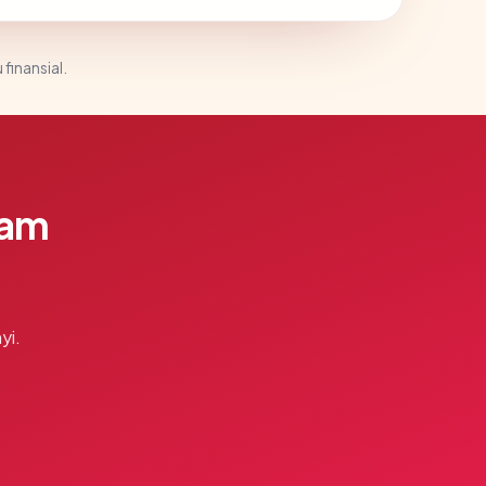
 finansial.
lam
yi.