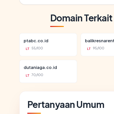
Domain Terkait
ptabc.co.id
balikresnaren
55/100
95/100
LT
LT
dutaniaga.co.id
70/100
LT
Pertanyaan Umum