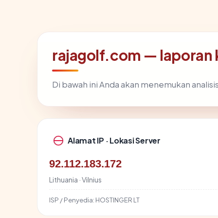
rajagolf.com — laporan
Di bawah ini Anda akan menemukan analis
Alamat IP · Lokasi Server
92.112.183.172
Lithuania · Vilnius
ISP / Penyedia:
HOSTINGER LT