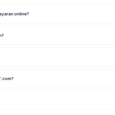
yaran online?
m?
f.com?