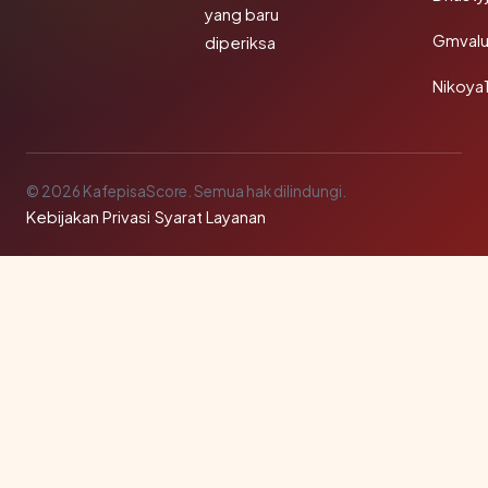
yang baru
Gmval
diperiksa
Nikoya
© 2026 KafepisaScore. Semua hak dilindungi.
Kebijakan Privasi
·
Syarat Layanan