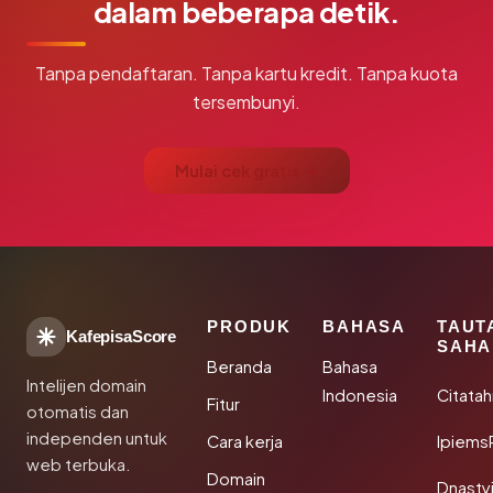
dalam beberapa detik.
Tanpa pendaftaran. Tanpa kartu kredit. Tanpa kuota
tersembunyi.
Mulai cek gratis →
PRODUK
BAHASA
TAUT
KafepisaScore
SAHA
Beranda
Bahasa
Intelijen domain
Indonesia
Citata
Fitur
otomatis dan
independen untuk
Cara kerja
Ipiems
web terbuka.
Domain
Dnasty