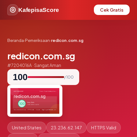
KafepisaScore
Cek Gratis
Beranda
›
Pemeriksaan
›
redicon.com.sg
redicon.com.sg
#7204016A · Sangat Aman
100
/ 100
United States
23.236.62.147
HTTPS Valid