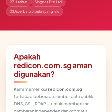
23.1 tahun
Singnet Pte Ltd
Diperbarui
3 bulan yang lalu
Apakah
redicon.com.sg aman
digunakan?
Kami memeriksa
redicon.com.sg
terhadap beberapa sumber data publik —
DNS, SSL, RDAP — untuk memberikan
gambaran independen dan otomatis.