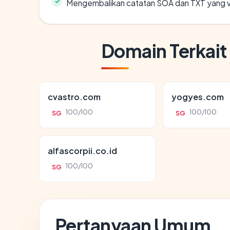
Mengembalikan catatan SOA dan TXT yang v
Domain Terkait
cvastro.com
yogyes.com
100/100
100/100
SG
SG
alfascorpii.co.id
100/100
SG
Pertanyaan Umum