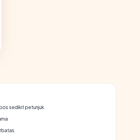
os sedikit petunjuk
lama
erbatas