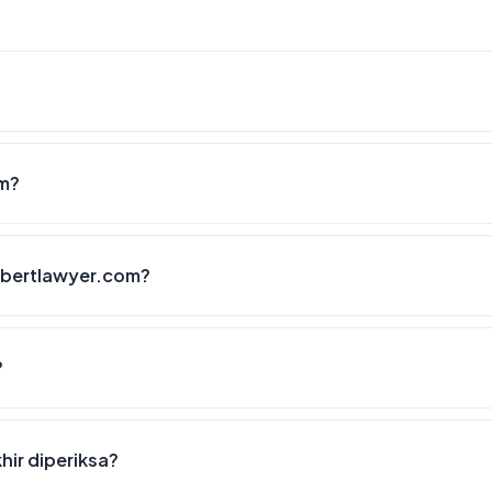
om?
obertlawyer.com?
?
hir diperiksa?