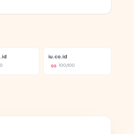
.id
iu.co.id
00
100/100
SG