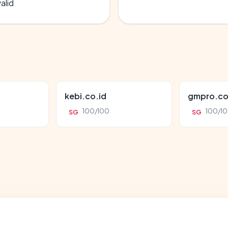
alid
kebi.co.id
gmpro.co
100/100
100/1
SG
SG