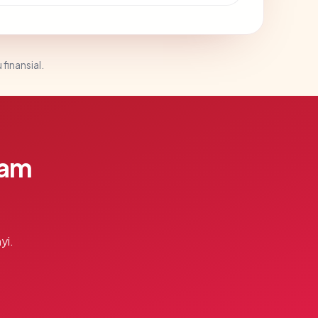
 finansial.
lam
yi.