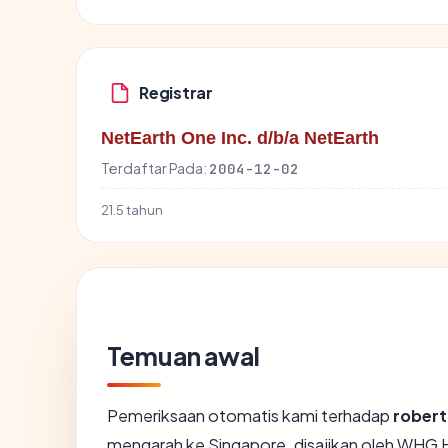
Registrar
NetEarth One Inc. d/b/a NetEarth
Terdaftar Pada:
2004-12-02
21.5 tahun
Temuan awal
Pemeriksaan otomatis kami terhadap
rober
mengarah ke Singapore, disajikan oleh WHG 