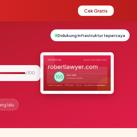
Cek Gratis
Didukung infrastruktur tepercaya
/ 100
ang lalu