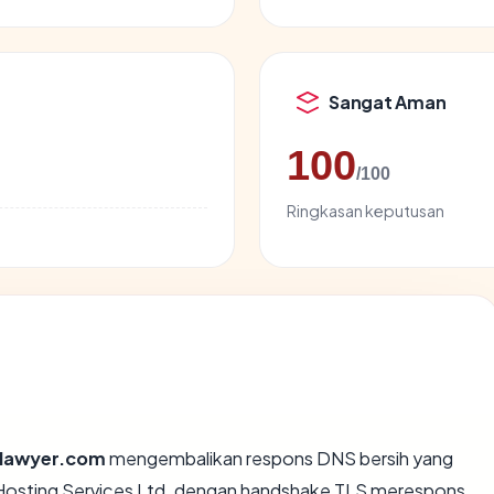
Sangat Aman
100
/100
Ringkasan keputusan
tlawyer.com
mengembalikan respons DNS bersih yang
Hosting Services Ltd, dengan handshake TLS merespons