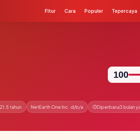
Fitur
Cara
Populer
Tepercaya
100
21.5 tahun
NetEarth One Inc. d/b/a
Diperbarui
3 bulan y