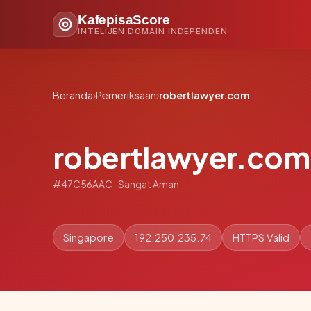
KafepisaScore
INTELIJEN DOMAIN INDEPENDEN
Beranda
›
Pemeriksaan
›
robertlawyer.com
robertlawyer.com
#47C56AAC · Sangat Aman
Singapore
192.250.235.74
HTTPS Valid