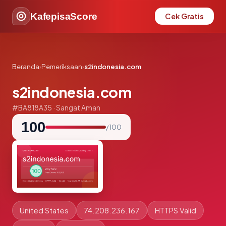
KafepisaScore
Cek Gratis
Beranda
›
Pemeriksaan
›
s2indonesia.com
s2indonesia.com
#BA818A35 · Sangat Aman
100
/ 100
United States
74.208.236.167
HTTPS Valid