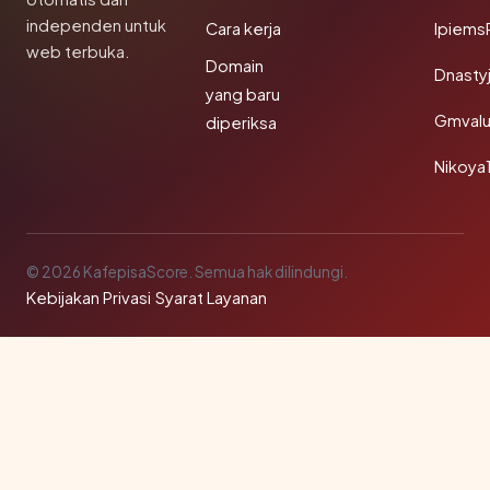
independen untuk
Cara kerja
Ipiems
web terbuka.
Domain
Dnasty
yang baru
Gmval
diperiksa
Nikoya
© 2026 KafepisaScore. Semua hak dilindungi.
Kebijakan Privasi
·
Syarat Layanan