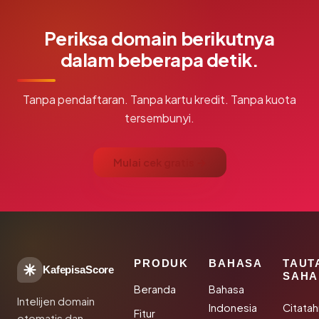
Periksa domain berikutnya
dalam beberapa detik.
Tanpa pendaftaran. Tanpa kartu kredit. Tanpa kuota
tersembunyi.
Mulai cek gratis →
PRODUK
BAHASA
TAUT
KafepisaScore
SAHA
Beranda
Bahasa
Intelijen domain
Indonesia
Citata
Fitur
otomatis dan